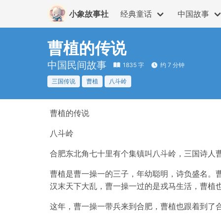
小象故事社
经典童话
中国故事
曹植的传说
中国民间故事
1835 字
约 7 分钟
三国传说
曹植
八斗岭
曹植的传说
八斗岭
合肥东北角七十里有个集镇叫八斗岭，三国诗人曹
曹植是曹一操一的三子，年幼聪明，诗负盛名。
汉末天下大乱，曹一操一过的是戎马生活，曹植
这年，曹一操一带兵来到合肥，曹植也跟着到了