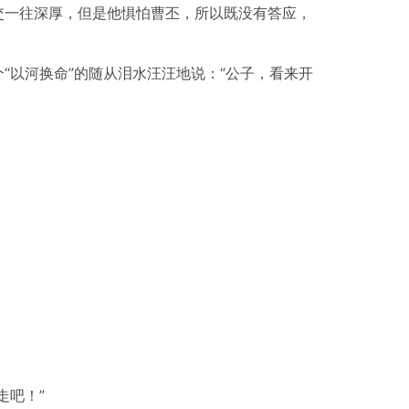
交一往深厚，但是他惧怕曹丕，所以既没有答应，
“以河换命”的随从泪水汪汪地说：“公子，看来开
走吧！”