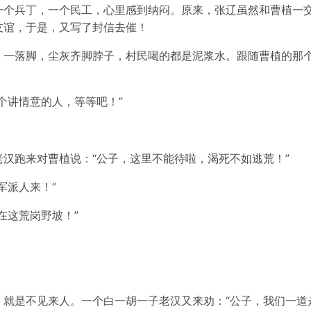
一个兵丁，一个民工，心里感到纳闷。原来，张辽虽然和曹植一
友谊，于是，又写了封信去催！
一落脚，尘灰齐脚脖子，村民喝的都是泥浆水。跟随曹植的那个
个讲情意的人，等等吧！”
汉跑来对曹植说：“公子，这里不能待啦，渴死不如逃荒！”
军派人来！”
在这荒岗野坡！”
就是不见来人。一个白一胡一子老汉又来劝：“公子，我们一道