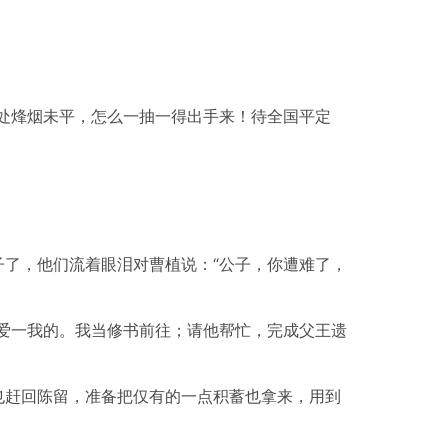
处烽烟未平，怎么一抽一得出手来！待全国平定
了，他们流着眼泪对曹植说：“公子，你遭难了，
爱一我的。我当修书前往；请他帮忙，完成父王遗
也赶回陈留，准备把仅有的一点积蓄也拿来，用到