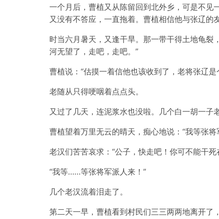
一个月后，曹植又从陈留回到北外乡，可是不见
又没有不答应，一直拖着。曹植相信他与张辽的
时当六月暑天，又逢干旱。那一带干得土地龟裂，
河无望了，走吧，走吧。”
曹植说：“估摸一着信他也该收到了，老将张辽是
老随从只得哽咽着点点头。
又过了几天，连泥浆水也没啦。几个白一胡一子老
曹植望着万里无云的晴天，痴心地说：“我等张将
老汉们苦苦哀求：“公子，快走吧！你可不能干死
“我等……等张将军派人来！”
几个老汉流着泪走了。
第二天一早，曹植看到村民们三三两两地离开了，