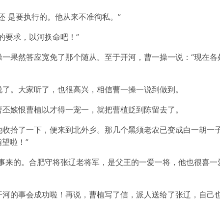
还 是要执行的。他从来不准徇私。”
的要求，以河换命吧！”
操一果然答应宽免了那个随从。至于开河，曹一操一说：“现在各
说了。大家听了，也很高兴，相信曹一操一说到做到。
曹丕嫉恨曹植以才得一宠一，就把曹植贬到陈留去了。
他收拾了一下，便来到北外乡。那几个黑须老农已变成白一胡一子
望啦！”
河事来的。合肥守将张辽老将军，是父王的一爱一将，他也很喜一
开河的事会成功啦！再说，曹植写了信，派人送给了张辽，自己