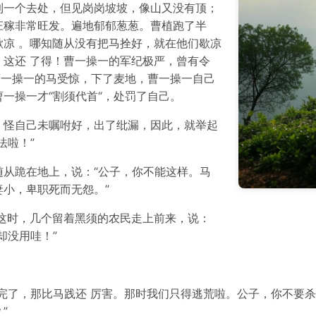
到一个去处，但见岗岗坡坡，像山又没有顶；
庄稼非常旺发。遍地郁郁葱葱。曹植跑了半
凉 。哪知随从没有把马拴好，就在他们歇凉
这还 了得！曹一操一的军纪极严，曾有令
曹一操一的马受惊，下了麦地，曹一操一自己
一操一才“割须代首“，处罚了自己。
，怪自己未嘱咐好，出了纰漏，因此，就举起
法啦！”
从跪在地上，说：“公子，你不能这样。马
小，卑职死而无怨。”
这时，几个留着黑须的农民走上前来，说：
却没用哇！”
完了，那比马践还 厉害。那时我们只得逃荒啦。公子，你不要
”