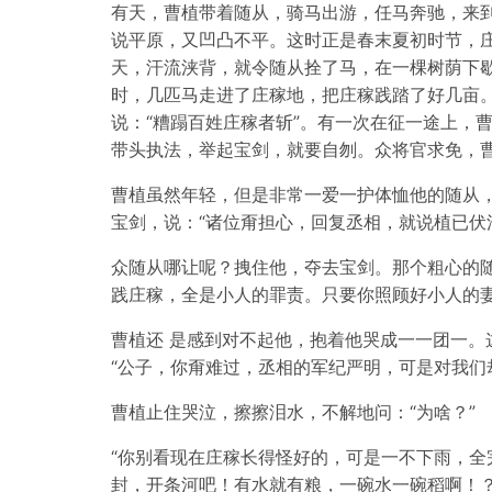
有天，曹植带着随从，骑马出游，任马奔驰，来
说平原，又凹凸不平。这时正是春末夏初时节，
天，汗流浃背，就令随从拴了马，在一棵树荫下歇
时，几匹马走进了庄稼地，把庄稼践踏了好几亩。
说：“糟蹋百姓庄稼者斩”。有一次在征一途上，
带头执法，举起宝剑，就要自刎。众将官求免，曹
曹植虽然年轻，但是非常一爱一护体恤他的随从
宝剑，说：“诸位甭担心，回复丞相，就说植已伏
众随从哪让呢？拽住他，夺去宝剑。那个粗心的随
践庄稼，全是小人的罪责。只要你照顾好小人的妻
曹植还 是感到对不起他，抱着他哭成一一团一。
“公子，你甭难过，丞相的军纪严明，可是对我们
曹植止住哭泣，擦擦泪水，不解地问：“为啥？”
“你别看现在庄稼长得怪好的，可是一不下雨，全
封，开条河吧！有水就有粮，一碗水一碗稻啊！？