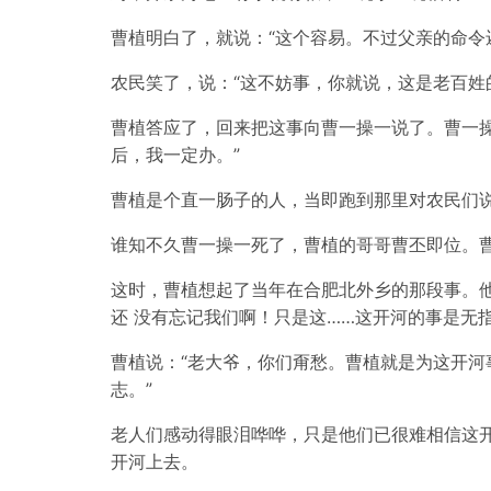
曹植明白了，就说：“这个容易。不过父亲的命令
农民笑了，说：“这不妨事，你就说，这是老百姓
曹植答应了，回来把这事向曹一操一说了。曹一
后，我一定办。”
曹植是个直一肠子的人，当即跑到那里对农民们
谁知不久曹一操一死了，曹植的哥哥曹丕即位。
这时，曹植想起了当年在合肥北外乡的那段事。
还 没有忘记我们啊！只是这……这开河的事是无指
曹植说：“老大爷，你们甭愁。曹植就是为这开
志。”
老人们感动得眼泪哗哗，只是他们已很难相信这
开河上去。