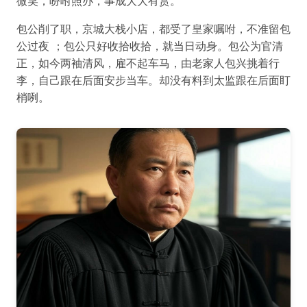
微笑，吩咐照办，事成大大有赏。
包公削了职，京城大栈小店，都受了皇家嘱咐，不准留包
公过夜 ；包公只好收拾收拾，就当日动身。包公为官清
正，如今两袖清风，雇不起车马，由老家人包兴挑着行
李，自己跟在后面安步当车。却没有料到太监跟在后面盯
梢咧。