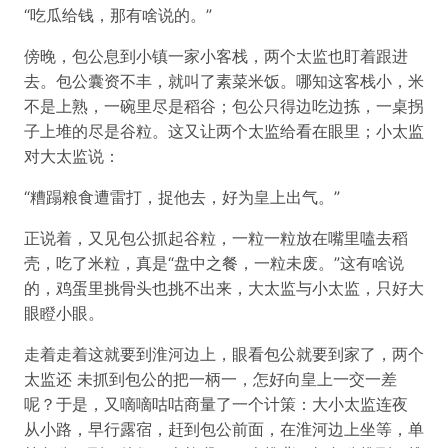
“吃瓜给钱，那有啥说的。”
傍晚，包公息到小镇一家小客栈，两个太监也盯着跟进
去。包公囊资不丰，就叫了素菜米饭。哪知这客栈小，米
不是上熟，一碗里尽是稻谷；包公只得边吃边拣，一桌拐
子上堆的尽是谷粒。这又让两个太监给看在眼里；小太监
对大太监说：
“糟蹋粮食遭雷打，捉他去，好为皇上出气。”
正说着，又见包公抓起谷粒，一粒一粒放在嘴里嗑去稻
壳，吃了米粒，真是“盘中之餐，一粒未废。”这有啥说
的，鸡蛋里挑骨头也挑不出来，大太监与小太监，只好大
眼瞪小眼。
走着走着这就要到淮河边上，眼看包公就要到家了，两个
太监还 未抓到包公的把一柄一，怎好向皇上一交一差
呢？于是，又嘀嘀咕咕商量了一个计策：大小太监连夜
从小路，早行露宿，赶到包公前面，在淮河边上坐等，单