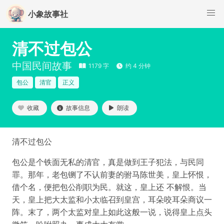
小象故事社
清不过包公
中国民间故事
1179 字
约 4 分钟
包公
清官
正义
收藏
故事信息
朗读
清不过包公
包公是个铁面无私的清官，真是做到王子犯法，与民同
罪。那年，老包铡了不认前妻的驸马陈世美，皇上怀恨，
借个名，便把包公削职为民。就这，皇上还 不解恨。当
天，皇上把大太监和小太临召到皇宫，耳朵咬耳朵商议一
阵。末了，两个太监对皇上如此这般一说，说得皇上点头