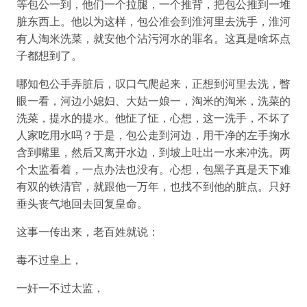
等包公一到，他们一个拉腿，一个推背，把包公推到一堆
脏东西上。他以为这样，包公准会到淮河里去洗手，淮河
有人淘米洗菜，就安他个沾污河水的罪名。这真是啥坏点
子都想到了。
哪知包公手弄脏后，叹口气爬起来，正想到河里去洗，瞥
眼一看，河边小媳妇、大姑一娘一，淘米的淘米，洗菜的
洗菜，提水的提水。他怔了怔，心想，这一洗手，不坏了
人家吃用水吗？于是，包公走到河边，用干净的左手掬水
含到嘴里，然后又离开水边，到坡上吐出一水来冲洗。两
个太监看着，一点办法也没有。心想，包黑子真是天下难
有双的铁清官，就跟他一万年，也找不到他的脏点。只好
垂头丧气地回去回复皇命。
这事一传出来，老百姓就说：
毒不过皇上，
一奸一不过太监，