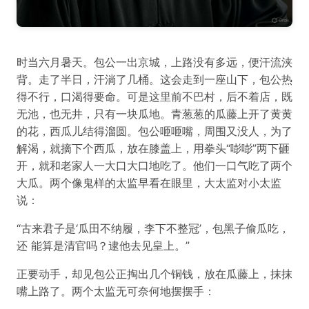
时当六月暑天。包公一出京城，上路没有多远，便汗流浃
背。走了半日，汗淌了几桶。这会走到一座山下，包公热
得不行，口渴得要命。可是这里前不巴村，后不着店，既
无池，也无井，只有一块瓜地。青葱葱的瓜藤上开了黄黄
的花，西瓜儿结得溜圆。包公咂咂嘴，周围又没人，为了
解渴，就摘下个西瓜，放在膝盖上，用拳头“嘭嘭”两下砸
开，就和老家人一大口大口地吃了。他们一口气吃了两个
大瓜。两个像鬼样的太监早看在眼里，大太监对小太监
说：
“古来君子是‘瓜田不纳履，李下不整冠’，包黑子偷瓜吃，
还 能算是清官吗？逮他去见皇上。”
正要动手，却见包公正掏出几个铜钱，放在瓜藤上，抹抹
嘴上路了。两个太监无可奈何地摆摆手：