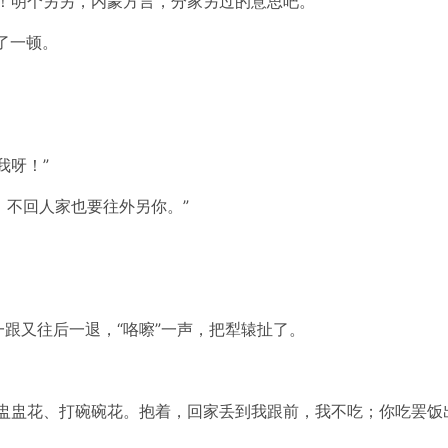
！明个另另，内蒙方言，分家另过的意思吧。”
了一顿。
我呀！”
，不回人家也要往外另你。”
跟又往后一退，“咯嚓”一声，把犁辕扯了。
酒盅盅花、打碗碗花。抱着，回家丢到我跟前，我不吃；你吃罢饭