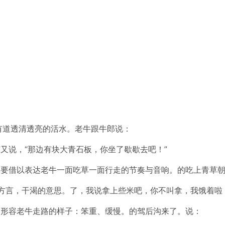
：
有道透清透亮的活水。老牛跟牛郎说：
”又说，“那边有块大青石板，你坐了歇歇去吧！”
主要借以表达老牛一面吃草一面行走的节奏与音响。的吃上青草
方言，干渴的意思。了，我说拿上些米吧，你不叫拿，我饿着啦
，形容老牛走路的样子：笨重、缓慢。的驾后沟来了。说：