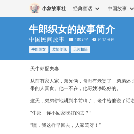
小象故事社
经典童话
中国故事
牛郎织女的故事简介
中国民间故事
4808 字
约 17 分钟
牛郎织女
爱情传说
天河相隔
天牛郎配夫妻
从前有家人家，弟兄俩，哥哥有老婆了，弟弟还
带的人喜食。他一不在，他哥嫂净吃好的。
这天，弟弟耕地耕到半前晌了，老牛给他说了话
“牛郎，你不回家吃好的去？”
“嘿，我这样早回去，人家骂呀！”