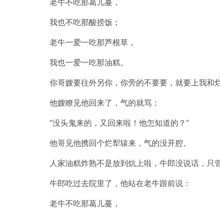
老牛不吃那葛儿蔓，
我也不吃那酸捞饭；
老牛一爱一吃那芦根草，
我也一爱一吃那油糕。
你哥嫂要往外另你，你旁的不要要，就要上我和烂
他嫂瞭见他回来了，气的就骂：
“没头鬼来的，又回来啦！他怎知道的？”
他哥见他携回个烂犁辕来，气的没开腔。
人家油糕炸熟不是放到炕上啦，牛郎没说话，只
牛郎吃过去院里了，他站在老牛跟前说：
老牛不吃那葛儿蔓，