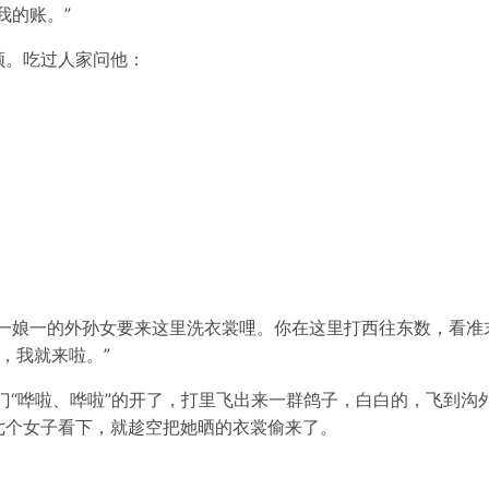
我的账。”
顿。吃过人家问他：
娘一娘一的外孙女要来这里洗衣裳哩。你在这里打西往东数，看准
，我就来啦。”
门“哗啦、哗啦”的开了，打里飞出来一群鸽子，白白的，飞到沟
七个女子看下，就趁空把她晒的衣裳偷来了。