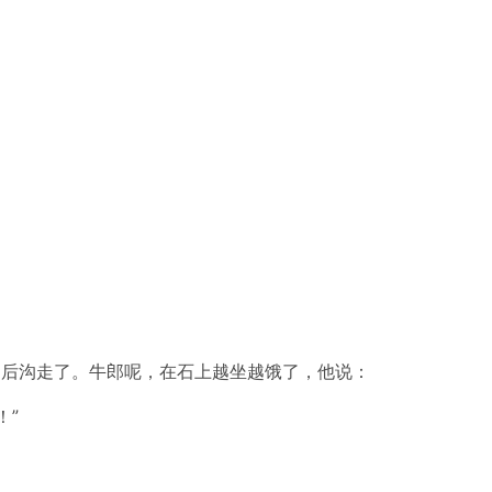
朝后沟走了。牛郎呢，在石上越坐越饿了，他说：
！”