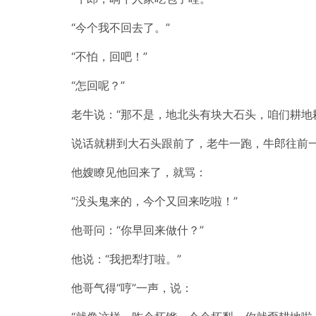
“今个我不回去了。”
“不怕，回吧！”
“怎回呢？”
老牛说：“那不是，地北头有块大石头，咱们耕地
说话就耕到大石头跟前了，老牛一跑，牛郎往前一
他嫂瞭见他回来了，就骂：
“没头鬼来的，今个又回来吃啦！”
他哥问：“你早回来做什？”
他说：“我把犁打啦。”
他哥气得“哼”一声，说：