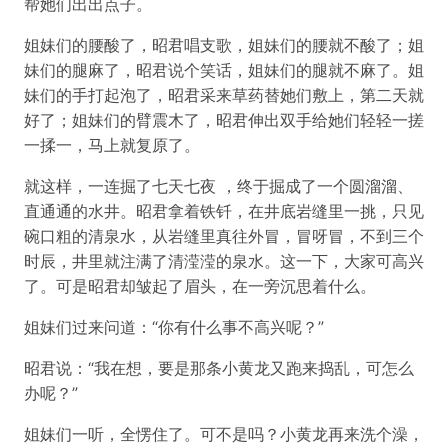
帮她们出出点子。
姐妹们的腰酸了，昭君唱支歌，姐妹们的腰就不酸了；姐
妹们的腿麻了，昭君说个笑话，姐妹们的腿就不麻了。姐
妹们的手打起泡了，昭君采来草药替她们敷上，第二天就
好了；姐妹们的臂震木了，昭君伸出双手给她们轻轻一搓
一揉一，马上就复原了。
就这样，一连掘了七天七夜 ，终于掘成了一个圆溜溜、
直通通的水井。昭君拿着铁钎，在井底岩缝里一挑，只见
碗口粗的清泉水，从岩缝里真往外冒，冒呀冒，不到三个
时辰，井里就注满了清滢滢的泉水。这一下，大家可高兴
了。可是昭君却皱起了眉头，在一旁沉思着什么。
姐妹们过来问道：“你有什么事不高兴呢？”
昭君说：“我在想，要是那条小黄龙又跑来捣乱，可怎么
办呢？”
姐妹们一听，全愣住了。可不是吗？小黄龙再来洗个澡，