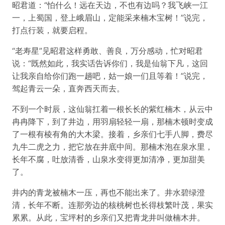
昭君道：“怕什么！远在天边，不也有边吗？我飞峡一江
一，上蜀国，登上峨眉山，定能采来楠木宝树！”说完，
打点行装，就要启程。
“老寿星”见昭君这样勇敢、善良，万分感动，忙对昭君
说：“既然如此，我实话告诉你们，我是仙翁下凡，这回
让我亲自给你们跑一趟吧，姑一娘一们且等着！”说完，
驾起青云一朵，直奔西天而去。
不到一个时辰，这仙翁扛着一根长长的紫红楠木，从云中
冉冉降下，到了井边，用羽扇轻轻一扇，那楠木顿时变成
了一根有棱有角的大木梁。接着，乡亲们七手八脚，费尽
九牛二虎之力，把它放在井底中间。那楠木泡在泉水里，
长年不腐，吐放清香，山泉水变得更加清净，更加甜美
了。
井内的青龙被楠木一压，再也不能出来了。井水碧绿澄
清，长年不断。连那旁边的核桃树也长得枝繁叶茂，果实
累累。从此，宝坪村的乡亲们又把青龙井叫做楠木井。