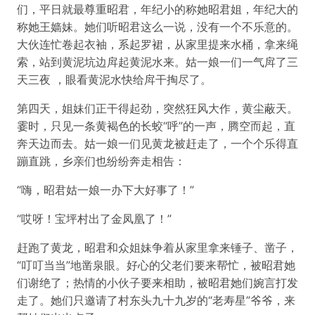
们，平日就最尊重昭君，年纪小的称她昭君姐，年纪大的
称她王嫱妹。她们听昭君这么一说，没有一个不乐意的。
大伙连忙卷起衣袖，系起罗裙，从家里提来水桶，拿来绳
索，站到黄泥坑边戽起黄泥水来。姑一娘一们一气戽了三
天三夜 ，眼看黄泥水快给戽干掏尽了。
第四天，姐妹们正干得起劲，突然狂风大作，黄尘蔽天。
霎时，只见一条黄褐色的长蛟“呼”的一声，腾空而起，直
奔天边而去。姑一娘一们见黄龙被赶走了，一个个乐得直
蹦直跳，乡亲们也纷纷奔走相告：
“嗨，昭君姑一娘一办下大好事了！”
“哎呀！宝坪村出了金凤凰了！”
赶跑了黄龙，昭君和众姐妹争着从家里拿来锤子、凿子，
“叮叮当当”地凿泉眼。好心的父老们要来帮忙，被昭君她
们谢绝了；热情的小伙子要来相助，被昭君她们婉言打发
走了。她们只邀请了村东头九十九岁的“老寿星”爷爷，来