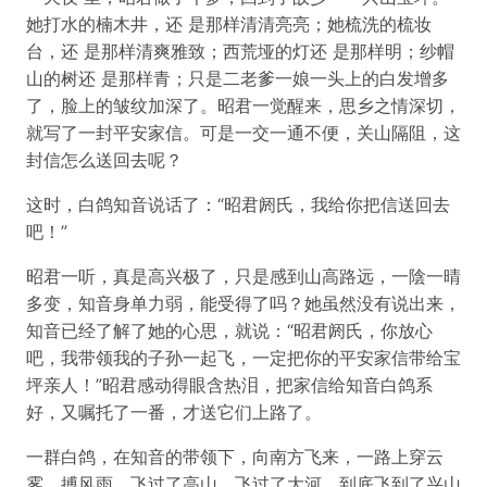
她打水的楠木井，还 是那样清清亮亮；她梳洗的梳妆
台，还 是那样清爽雅致；西荒垭的灯还 是那样明；纱帽
山的树还 是那样青；只是二老爹一娘一头上的白发增多
了，脸上的皱纹加深了。昭君一觉醒来，思乡之情深切，
就写了一封平安家信。可是一交一通不便，关山隔阻，这
封信怎么送回去呢？
这时，白鸽知音说话了：“昭君阏氏，我给你把信送回去
吧！”
昭君一听，真是高兴极了，只是感到山高路远，一陰一晴
多变，知音身单力弱，能受得了吗？她虽然没有说出来，
知音已经了解了她的心思，就说：“昭君阏氏，你放心
吧，我带领我的子孙一起飞，一定把你的平安家信带给宝
坪亲人！”昭君感动得眼含热泪，把家信给知音白鸽系
好，又嘱托了一番，才送它们上路了。
一群白鸽，在知音的带领下，向南方飞来，一路上穿云
雾，搏风雨，飞过了高山，飞过了大河，到底飞到了兴山