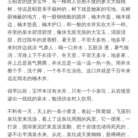
王昭君的故乡宝坪，有一棵两人合抱不拢的参天大核桃
树，传说是昭君亲手栽种的，树下就是她家的宅地。在树
荫掩蔽的地方，有一眼铜镜般的圆井，楠木作盖，楠木镶
边，楠木垫底，楠木护口，和一般的水井实在大不一样。
井里的泉水碧澄碧澄，像块无斑无痕的大宝玉，清甜清
甜，胜过陈年的老香醇。暑天里，不管天多热，地多旱，
来到井边就凉 气袭人；喝一口井水，五脏凉 透，暑气顿
消，浑身上下不长痱子。冬天里，不管天多冷，地多寒，
井上总是蒸气腾腾，井水总是一温一温一热一热。用井水
擦个手，洗个脚，一个冬不生冻疮。这口井就是千百年来
远近闻名的楠木井。
很早以前，宝坪本没有水井，只有一个小泉坑，从岩缝里
渗出一线线的泉水，勉强供全村人饮用。
不料有一天，天上的一条小黄龙，卷起一阵黄烟，飞落到
泉坑里来洗澡，看上了这泉坑周围的风景。它一摆尾，一
打滚，搅得黄泥烂浆直滚直翻，把个岩缝也堵得死死的，
渗不出半滴泉水来。从此，泉坑成天黄糊糊，脏稀稀的，