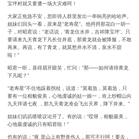
宝坪村就又要遭一场大灾难呵！
大家正焦急不安，忽听得人群里发出一串响亮的哈哈声。
姐妹们回头一看，原来是“老寿星”。他捋捋那花白一胡一
子，对昭君说：“老话说，‘青龙住水井，吉祥降宝坪’。只
要请来九天青龙下凡长住井底，那黄龙就会被降服，不敢
再来。再说，有了青龙，就莫愁井水不清，泉水不甜
啦！”
昭君一听，喜得眉开眼笑，忙问：“那——如何请得青龙
下凡呢？”
“老寿星”不住地跺着拐杖，说道：“莫着急，莫着急，只
要有一位相貌俊美，心地虔诚的姑一娘一，肯上纱帽山向
九天拜请七夜 ，那九天青龙准会飞出天界，降下井来。”
姐妹们叽叽喳喳议论开了。有的说：“哎呀，相貌最美，
心地最虔诚的只有昭君啦！”
也有的说：“夜 里山上有野兽伤人，那可不行呵！要去，