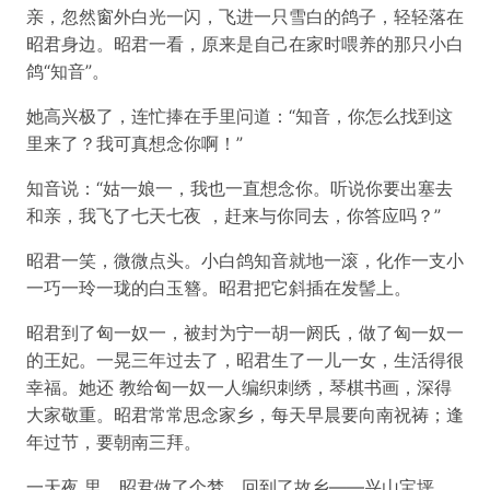
亲，忽然窗外白光一闪，飞进一只雪白的鸽子，轻轻落在
昭君身边。昭君一看，原来是自己在家时喂养的那只小白
鸽“知音”。
她高兴极了，连忙捧在手里问道：“知音，你怎么找到这
里来了？我可真想念你啊！”
知音说：“姑一娘一，我也一直想念你。听说你要出塞去
和亲，我飞了七天七夜 ，赶来与你同去，你答应吗？”
昭君一笑，微微点头。小白鸽知音就地一滚，化作一支小
一巧一玲一珑的白玉簪。昭君把它斜插在发髻上。
昭君到了匈一奴一，被封为宁一胡一阏氏，做了匈一奴一
的王妃。一晃三年过去了，昭君生了一儿一女，生活得很
幸福。她还 教给匈一奴一人编织刺绣，琴棋书画，深得
大家敬重。昭君常常思念家乡，每天早晨要向南祝祷；逢
年过节，要朝南三拜。
一天夜 里，昭君做了个梦，回到了故乡——兴山宝坪。