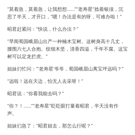
“莫着急，莫着急，让我想想……”“老寿星”捻着银须，沉
思了半天，才开口，“嗯！办法是有的呀，可难办啦！”
昭君赶紧问：“快说，什么办法？”
“早闻蜀国峨眉山出产一种楠木宝树。这树身高十几丈，
腰围六七人合抱。纹细木坚，清香四溢，千年不腐。这宝
树可以定龙拦虎。”
姐妹们忙问：“‘老寿星’爷爷，蜀国峨眉山离宝坪远吗？”
“远啦！远在天边，怕无人去采呀！”
昭君说：“你看我能去吗？”
“你？！……”“老寿星”眨眨眼打量着昭君，半天没有作
声。
姐妹们急了：“昭君姐去，那怎么行呢？”