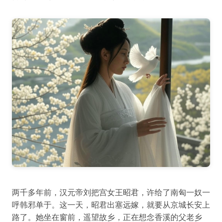
两千多年前，汉元帝刘把宫女王昭君，许给了南匈一奴一
呼韩邪单于。这一天，昭君出塞远嫁，就要从京城长安上
路了。她坐在窗前，遥望故乡，正在想念香溪的父老乡