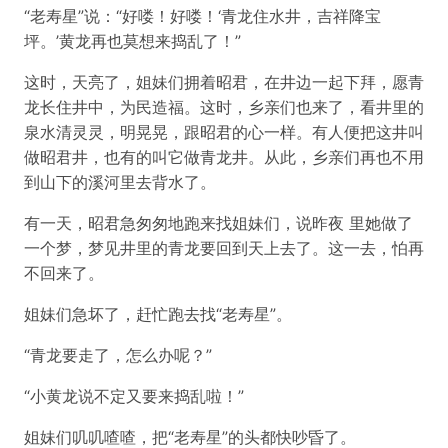
“老寿星”说：“好喽！好喽！‘青龙住水井，吉祥降宝
坪。’黄龙再也莫想来捣乱了！”
这时，天亮了，姐妹们拥着昭君，在井边一起下拜，愿青
龙长住井中，为民造福。这时，乡亲们也来了，看井里的
泉水清灵灵，明晃晃，跟昭君的心一样。有人便把这井叫
做昭君井，也有的叫它做青龙井。从此，乡亲们再也不用
到山下的溪河里去背水了。
有一天，昭君急匆匆地跑来找姐妹们，说昨夜 里她做了
一个梦，梦见井里的青龙要回到天上去了。这一去，怕再
不回来了。
姐妹们急坏了，赶忙跑去找“老寿星”。
“青龙要走了，怎么办呢？”
“小黄龙说不定又要来捣乱啦！”
姐妹们叽叽喳喳，把“老寿星”的头都快吵昏了。