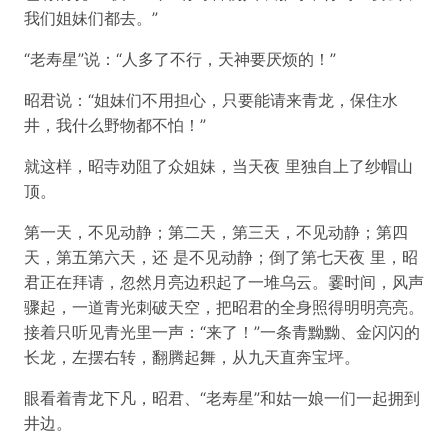
我们姐妹们都去。”
“老寿星”说：“人多了不行，天神要厌烦的！”
昭君说：“姐妹们不用担心，只要能请来青龙，保住水
井，我什么野物都不怕！”
就这样，昭寺劝阻了众姐妹，当天夜 里独自上了纱帽山
顶。
第一天，不见动静；第二天，第三天，不见动静；第四
天，第五第六天，还 是不见动静；倒了第七天夜 里，昭
君正在拜请，忽然月亮边积起了一堆乌云。霎时间，风声
骤起，一道青光刺破天空，把昭君的全身照得明明亮亮。
接着只听见青光里一声：“来了！”一条青黝黝、金闪闪的
长龙，左摆右转，翻腾起舞，从九天直奔宝坪。
眼看着青龙下凡，昭君、“老寿星”和姑一娘一们一起拥到
井边。