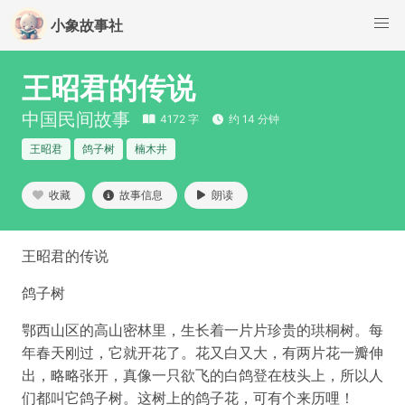
小象故事社
王昭君的传说
中国民间故事
4172 字
约 14 分钟
王昭君
鸽子树
楠木井
收藏
故事信息
朗读
王昭君的传说
鸽子树
鄂西山区的高山密林里，生长着一片片珍贵的珙桐树。每
年春天刚过，它就开花了。花又白又大，有两片花一瓣伸
出，略略张开，真像一只欲飞的白鸽登在枝头上，所以人
们都叫它鸽子树。这树上的鸽子花，可有个来历哩！