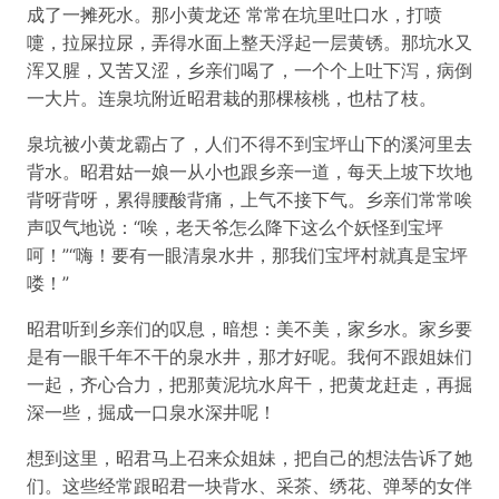
成了一摊死水。那小黄龙还 常常在坑里吐口水，打喷
嚏，拉屎拉尿，弄得水面上整天浮起一层黄锈。那坑水又
浑又腥，又苦又涩，乡亲们喝了，一个个上吐下泻，病倒
一大片。连泉坑附近昭君栽的那棵核桃，也枯了枝。
泉坑被小黄龙霸占了，人们不得不到宝坪山下的溪河里去
背水。昭君姑一娘一从小也跟乡亲一道，每天上坡下坎地
背呀背呀，累得腰酸背痛，上气不接下气。乡亲们常常唉
声叹气地说：“唉，老天爷怎么降下这么个妖怪到宝坪
呵！”“嗨！要有一眼清泉水井，那我们宝坪村就真是宝坪
喽！”
昭君听到乡亲们的叹息，暗想：美不美，家乡水。家乡要
是有一眼千年不干的泉水井，那才好呢。我何不跟姐妹们
一起，齐心合力，把那黄泥坑水戽干，把黄龙赶走，再掘
深一些，掘成一口泉水深井呢！
想到这里，昭君马上召来众姐妹，把自己的想法告诉了她
们。这些经常跟昭君一块背水、采茶、绣花、弹琴的女伴