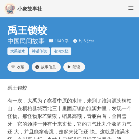
小象故事社
禹王锁蛟
中国民间故事
1640 字
约 6 分钟
大禹治水
神话传说
淮河水怪
收藏
故事信息
朗读
禹王锁蛟
有一次，大禹为了察看中原的水情，来到了淮河源头桐柏
山，在桐柏县城西北三十里固庙镇的淮源井里，发现一个
怪物。那怪物形若猿猴，缩鼻高额，青躯白首，金目雪
牙。它的颈脖一伸有十来丈长，它的力气比九个象的力气
还 大，并且能窜会跳，走起来比飞还 快。这就是淮涡水