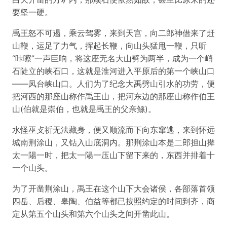
要坚一硬。
禹王怒不可遏，乘云驾雾，来到天宫，向二郎神借来了赶
山鞭，运足了力气，挥起长鞭，向山头猛甩一鞭，只听
“咔嚓”一声巨响，将这座无名大山劈为两半，成为一个峭
石陡立的峡石口，这就是淮河进入平原后的第一个峡山口
——凤台峡山口。人们为了纪念大禹劈山引水的功劳，便
把河西的那座山称作禹王山，把河东边的那座山称作伯王
山(伯就是崇伯，也就是禹王的父亲鲧)。
水怪巫攴祈无法藏身，便又顺流而下向东窜逃，来到怀远
城南荆涂山，又钻入山底洞内。那荆涂山本是二郎担山撵
太一陽一时，把太一陽一压山下留下来的，东西并排着十
一个山头。
为了开凿荆涂山，禹王在这个山下大会诸侯，各部落首领
四岳、后稷、皋陶、伯益等都已按照约定的时间到齐，商
定从第五个山头和第六个山头之间开凿此山。