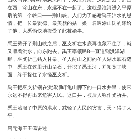
在西，涂山在东，永远不在一起了。这就是淮河进入平原
后的第二个峡口——荆山峡。人们为了感谢禹王治水的恩
情，把一位最贤德、最美貌的姑一娘一名叫涂山氏的嫁给
了他，大禹愉快地接受了此桩婚事。
禹王劈开了荆山峡之后，巫攴祈在水底再也藏不住了，就
又顺着洪水，向东跑去。禹王率领民В一直追到洪泽湖
畔，巫攴祈已钻入甘泉、圣人两山之间的圣人湖水底石缝
中。禹王在这里开山凿石，开挖了禹王河，并拓宽了峡
面，终于捉住了水怪巫攴祈。
禹王把巫攴祈锁在洪泽湖畔龟山脚下的一口水井里，使它
永远不得再出来危害人民。这口井，被后人称作攴祈井。
禹王治服了中原的洪水，减轻了人民的灾害，天下得了太
平。
唐元海王玉佩讲述