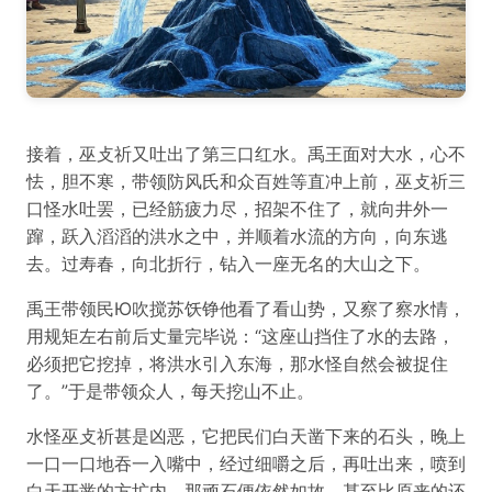
接着，巫攴祈又吐出了第三口红水。禹王面对大水，心不
怯，胆不寒，带领防风氏和众百姓等直冲上前，巫攴祈三
口怪水吐罢，已经筋疲力尽，招架不住了，就向井外一
蹿，跃入滔滔的洪水之中，并顺着水流的方向，向东逃
去。过寿春，向北折行，钻入一座无名的大山之下。
禹王带领民Ю吹搅苏饫铮他看了看山势，又察了察水情，
用规矩左右前后丈量完毕说：“这座山挡住了水的去路，
必须把它挖掉，将洪水引入东海，那水怪自然会被捉住
了。”于是带领众人，每天挖山不止。
水怪巫攴祈甚是凶恶，它把民们白天凿下来的石头，晚上
一口一口地吞一入嘴中，经过细嚼之后，再吐出来，喷到
白天开凿的方圹内，那顽石便依然如故，甚至比原来的还