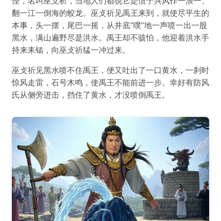
怪，名叫巫攴析，当地人们都说它是惯于兴风作一浪一、
翻一江一倒海的蛟龙。巫攴祈见禹王来到，就使尽平生的
本事，头一摆，尾巴一摇，从井底“噗”地一声喷一出一股
黑水，满山遍野尽是洪水。禹王却不骇怕，他迎着洪水手
持来耒锸，向巫攴祈猛一冲过来。
巫攴祈见黑水喷不住禹王，便又吐出了一口黄水，一刹时
惊风走雷，石号木鸣，使禹王不能前进一步。幸好有防风
氏从侧旁进击，挡住了黄水，才没喷倒禹王。