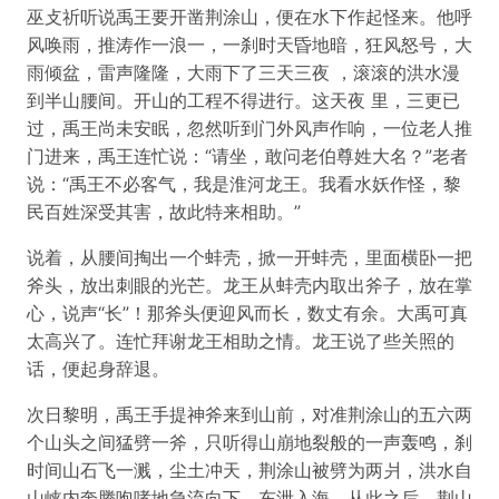
巫攴祈听说禹王要开凿荆涂山，便在水下作起怪来。他呼
风唤雨，推涛作一浪一，一刹时天昏地暗，狂风怒号，大
雨倾盆，雷声隆隆，大雨下了三天三夜 ，滚滚的洪水漫
到半山腰间。开山的工程不得进行。这天夜 里，三更已
过，禹王尚未安眠，忽然听到门外风声作响，一位老人推
门进来，禹王连忙说：“请坐，敢问老伯尊姓大名？”老者
说：“禹王不必客气，我是淮河龙王。我看水妖作怪，黎
民百姓深受其害，故此特来相助。”
说着，从腰间掏出一个蚌壳，掀一开蚌壳，里面横卧一把
斧头，放出刺眼的光芒。龙王从蚌壳内取出斧子，放在掌
心，说声“长”！那斧头便迎风而长，数丈有余。大禹可真
太高兴了。连忙拜谢龙王相助之情。龙王说了些关照的
话，便起身辞退。
次日黎明，禹王手提神斧来到山前，对准荆涂山的五六两
个山头之间猛劈一斧，只听得山崩地裂般的一声轰鸣，刹
时间山石飞一溅，尘土冲天，荆涂山被劈为两爿，洪水自
山峡内奔腾咆哮地急流向下，东泄入海。从此之后，荆山