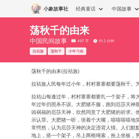
小象故事社
经典童话
中国故事
荡秋千的由来
中国民间故事
497 字
约 2 分钟
拉祜族
荡秋千
小年习俗
荡秋千的由来(拉祜族)
拉祜族人民每年过小年，村村寨寨都要荡秋千。
拉祜山每逢过年，村村寨寨都要扎一个架子，将大
年过年仍照杀不误。大肥猪不服，跑到厄莎天神
凶祸福的厄莎天神，欣然同意了大肥猪的祈求。
示认罪。大肥猪一听，张着个大嘴，嘻嘻嘻嘻地笑
常愕然，认为厄莎天神的决定违背人情。人们默
地上，搭一个架子，吊上两根绳索，拴上坐板，