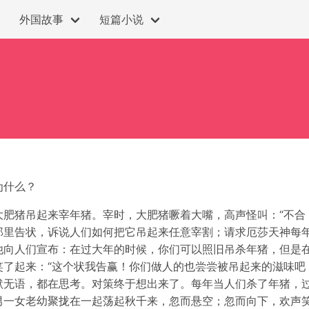
外国故事
短篇小说
为什么？
肥猪吊起来宰年猪。宰时，大肥猪噘着大嘴，高声怪叫：“不合
那里告状，诉说人们如何把它吊起来任意宰割；请求厄莎天神每
他向人们宣布：在过大年的时候，你们可以照旧吊杀年猪，但是
了起来：“这个状我告赢！你们做人的也尝尝被吊起来的滋味吧
默无语，都在思考。对策终于想出来了。每年当人们杀了年猪，
男一女老幼聚拢在一起荡起秋千来，忽而悬空；忽而向下，欢声