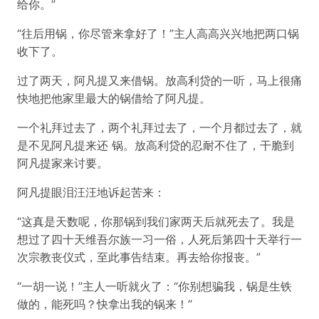
给你。”
“往后用锅，你尽管来拿好了！”主人高高兴兴地把两口锅
收下了。
过了两天，阿凡提又来借锅。放高利贷的一听，马上很痛
快地把他家里最大的锅借给了阿凡提。
一个礼拜过去了，两个礼拜过去了，一个月都过去了，就
是不见阿凡提来还 锅。放高利贷的忍耐不住了，干脆到
阿凡提家来讨要。
阿凡提眼泪汪汪地诉起苦来：
“这真是天数呢，你那锅到我们家两天后就死去了。我是
想过了四十天维吾尔族一习一俗，人死后第四十天举行一
次宗教丧仪式，至此事告结束。再去给你报丧。”
“一胡一说！”主人一听就火了：“你别想骗我，锅是生铁
做的，能死吗？快拿出我的锅来！”