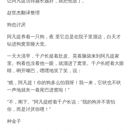
让阿凡提活得越长越好，就把他放了。
赵世杰翻译整理
狗也讨厌
阿凡提养着一只狗，夜 里它总是在院子里溜达，白天才
钻进狗窝里睡大觉。
一天大清早，千户长挺着肚皮、晃着脑袋来到阿凡提家
里。狗看也没看他一眼，就溜进了窝里。千户长瞪着大眼
睛，咧开嘴巴，嘿嘿地笑了笑，说：
“瞧，阿凡提！你的狗多么怕我呀！我一来，它吠也不吠
一声地就夹一着尾巴进窝啦！”
“不，阁下。”阿凡提瞪着千户长说：“我的狗并不害怕
你，而是讨厌你哩！”
种金子