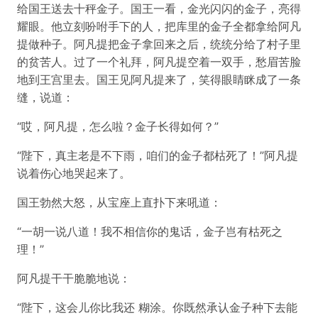
给国王送去十秤金子。国王一看，金光闪闪的金子，亮得
耀眼。他立刻吩咐手下的人，把库里的金子全都拿给阿凡
提做种子。阿凡提把金子拿回来之后，统统分给了村子里
的贫苦人。过了一个礼拜，阿凡提空着一双手，愁眉苦脸
地到王宫里去。国王见阿凡提来了，笑得眼睛眯成了一条
缝，说道：
“哎，阿凡提，怎么啦？金子长得如何？”
“陛下，真主老是不下雨，咱们的金子都枯死了！”阿凡提
说着伤心地哭起来了。
国王勃然大怒，从宝座上直扑下来吼道：
“一胡一说八道！我不相信你的鬼话，金子岂有枯死之
理！”
阿凡提干干脆脆地说：
“陛下，这会儿你比我还 糊涂。你既然承认金子种下去能