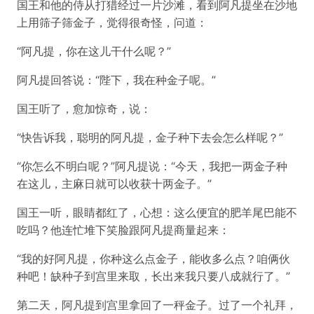
国王和他的侍从打猎经过一片沙滩，看到阿凡提坐在沙地
上用筛子筛金子，觉得很奇怪，问道：
“阿凡提，你在这儿干什么呢？”
阿凡提回答说：“陛下，我在种金子呢。”
国王听了，愈加惊奇，说：
“快告诉我，聪明的阿凡提，金子种下去会怎么样呢？”
“你怎么不明白呢？”阿凡提说：“今天，我把一两金子种
在这儿，主麻日就可以收获十两金子。”
国王一听，眼睛都红了，心想：这么便宜的肥羊尾巴能不
吃吗？他连忙堆下笑脸跟阿凡提商量起来：
“我的好阿凡提，你种这么点金子，能收多么点？咱俩伙
种吧！缺种子到宫里来取，长出来我只要八成就行了。”
第二天，阿凡提到宫里拿回了一秤金子。过了一个礼拜，