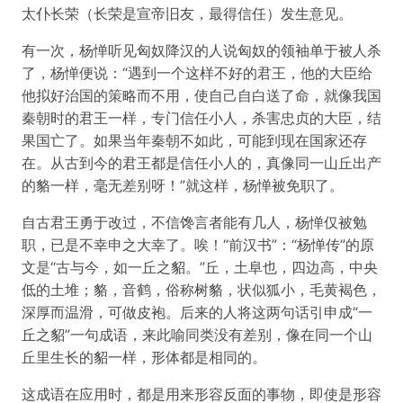
太仆长荣（长荣是宣帝旧友，最得信任）发生意见。
有一次，杨惮听见匈奴降汉的人说匈奴的领袖单于被人杀
了，杨惮便说：“遇到一个这样不好的君王，他的大臣给
他拟好治国的策略而不用，使自己自白送了命，就像我国
秦朝时的君王一样，专门信任小人，杀害忠贞的大臣，结
果国亡了。如果当年秦朝不如此，可能到现在国家还存
在。从古到今的君王都是信任小人的，真像同一山丘出产
的貉一样，毫无差别呀！”就这样，杨惮被免职了。
自古君王勇于改过，不信馋言者能有几人，杨惮仅被勉
职，已是不幸申之大幸了。唉！“前汉书”：“杨惮传”的原
文是“古与今，如一丘之貂。”丘，土阜也，四边高，中央
低的土堆；貉，音鹤，俗称树貉，状似狐小，毛黄褐色，
深厚而温滑，可做皮袍。后来的人将这两句话引申成“一
丘之貂”一句成语，来此喻同类没有差别，像在同一个山
丘里生长的貂一样，形体都是相同的。
这成语在应用时，都是用来形容反面的事物，即使是形容