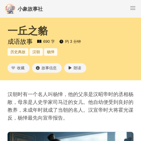
小象故事社
一丘之貉
成语故事
690 字
约 3 分钟
历史典故
汉朝
杨惮
收藏
故事信息
朗读
汉朝时有一个名人叫杨惮，他的父亲是汉昭帝时的丞相杨
敞，母亲是人史学家司马迁的女儿。他自幼便受到良好的
教养，未成年时就成了当朝的名人。汉宣帝时大将霍光谋
反，杨惮最先向宣帝报告。