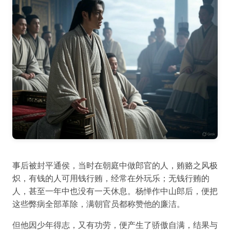
事后被封平通侯，当时在朝庭中做郎官的人，贿赂之风极
炽，有钱的人可用钱行贿，经常在外玩乐；无钱行贿的
人，甚至一年中也没有一天休息。杨惮作中山郎后，便把
这些弊病全部革除，满朝官员都称赞他的廉洁。
但他因少年得志，又有功劳，便产生了骄傲自满，结果与