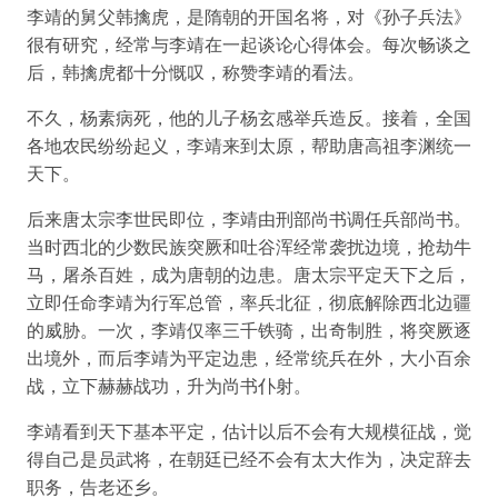
李靖的舅父韩擒虎，是隋朝的开国名将，对《孙子兵法》
很有研究，经常与李靖在一起谈论心得体会。每次畅谈之
后，韩擒虎都十分慨叹，称赞李靖的看法。
不久，杨素病死，他的儿子杨玄感举兵造反。接着，全国
各地农民纷纷起义，李靖来到太原，帮助唐高祖李渊统一
天下。
后来唐太宗李世民即位，李靖由刑部尚书调任兵部尚书。
当时西北的少数民族突厥和吐谷浑经常袭扰边境，抢劫牛
马，屠杀百姓，成为唐朝的边患。唐太宗平定天下之后，
立即任命李靖为行军总管，率兵北征，彻底解除西北边疆
的威胁。一次，李靖仅率三千铁骑，出奇制胜，将突厥逐
出境外，而后李靖为平定边患，经常统兵在外，大小百余
战，立下赫赫战功，升为尚书仆射。
李靖看到天下基本平定，估计以后不会有大规模征战，觉
得自己是员武将，在朝廷已经不会有太大作为，决定辞去
职务，告老还乡。