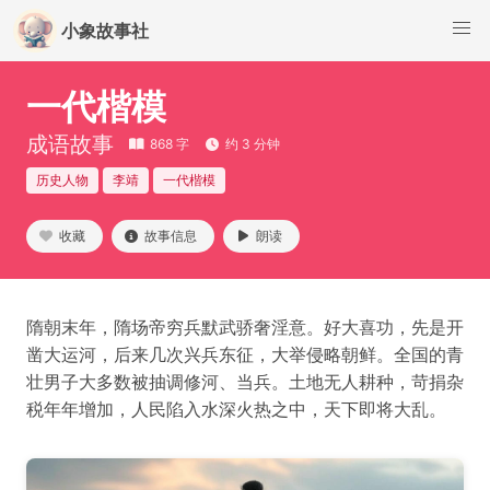
小象故事社
一代楷模
成语故事
868 字
约 3 分钟
历史人物
李靖
一代楷模
收藏
故事信息
朗读
隋朝末年，隋场帝穷兵默武骄奢淫意。好大喜功，先是开
凿大运河，后来几次兴兵东征，大举侵略朝鲜。全国的青
壮男子大多数被抽调修河、当兵。土地无人耕种，苛捐杂
税年年增加，人民陷入水深火热之中，天下即将大乱。