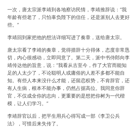
一次，唐太宗派李靖到各地察访民情，李靖推辞说：“我
年龄有些老了，只怕辜负陛下的信任，还是派别人去更好
些。”
李靖回到家把他的想法详细写进了奏章，送给唐太宗。
唐太宗看了李靖的奏章，觉得措辞十分得体，态度非常恳
切，内心很感动，立即同意了。第二天，派中书侍郎向李
靖传达他的旨意，说：“我看从古至今，作了大官而能知
足的人太少了，不论聪明人或庸俗的人差不多都不能自
知。有些人本来没什么才能，还留恋权势，不肯辞官，还
有人生病，根本不能办事，仍然占据高位。我同意你辞
官，不仅成全你的志向，更重要的是想把你树为一代楷
模，让人们学习。”
李靖辞官以后，把平生用兵心得写成一部《李卫公兵
法》，可惜后来失传了。