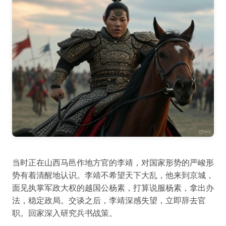
当时正在山西马邑作地方官的李靖，对国家形势的严峻形
势有着清醒地认识。李靖不希望天下大乱，他来到京城，
面见执掌军政大权的越国公杨素，打算说服杨素，拿出办
法，稳定政局。交谈之后，李靖深感失望，立即辞去官
职。回家深入研究兵书战策。