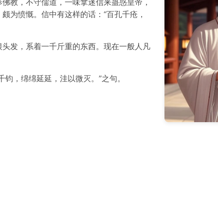
奉佛教，不守儒道，一味拿迷信来蛊惑皇帝，
颇为愤慨。信中有这样的话：“百孔千疮，
根头发，系着一千斤重的东西。现在一般人凡
千钧，绵绵延延，洼以微灭。”之句。