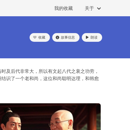
我的收藏
关于
收藏
故事信息
朗读
当时及后代非常大，所以有文起八代之衰之功劳，
州结识了一个老和尚，这位和尚聪明达理，和韩愈