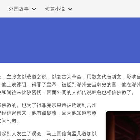
外国故事
短篇小说
豪，主张文以载道之说，以复古为革命，用散文代替骈文，影响
，他上表谏阻，得罪了皇帝，被贬到潮州去当刺史的官，他在潮
位和尚往来比较密切，因而外间的人都传说韩愈也相信佛教了。
奉佛教的。也为了得罪宪宗皇帝被贬谪到吉州
已经信起佛来，他有点疑惑，因为他知道韩愈
去问韩愈。
引起别人发生了误会，马上回信向孟几道加以