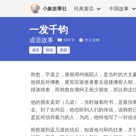
小象故事社
经典童话
中国故事
一发千钧
成语故事
548 字
约 2 分钟
成语
韩愈
唐朝
韩愈，字退之，唐朝邓州南阳人，是当时的大文
他很反对佛教，唐宪宗派使者要去迎接佛骨入朝
很谈得来，而韩愈在潮州又很少朋友，所以和这
他的朋友孟郊（几道），当时做着尚书，是最信
去。到了吉州后，他也听到人们的传说，说韩愈
是反对信仰最力的人，为此，他特地写了一封信
韩愈接到孟几道的信后，知道他与和尚往来，才