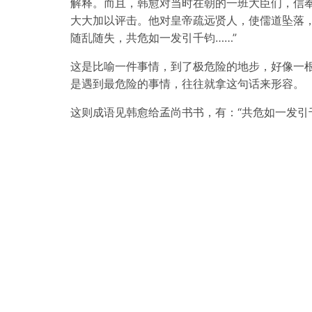
解释。而且，韩愈对当时在朝的一班大臣们，信
大大加以评击。他对皇帝疏远贤人，使儒道坠落，
随乱随失，共危如一发引千钧……”
这是比喻一件事情，到了极危险的地步，好像一
是遇到最危险的事情，往往就拿这句话来形容。
这则成语见韩愈给孟尚书书，有：“共危如一发引