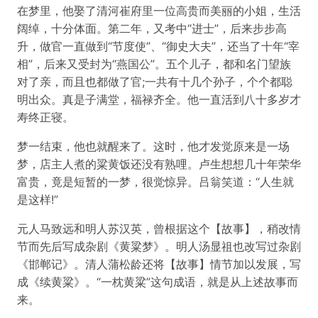
在梦里，他娶了清河崔府里一位高贵而美丽的小姐，生活
阔绰，十分体面。第二年，又考中“进士”，后来步步高
升，做官一直做到“节度使”、“御史大夫”，还当了十年“宰
相”，后来又受封为“燕国公”。五个儿子，都和名门望族
对了亲，而且也都做了官;一共有十几个孙子，个个都聪
明出众。真是子满堂，福禄齐全。他一直活到八十多岁才
寿终正寝。
梦一结束，他也就醒来了。这时，他才发觉原来是一场
梦，店主人煮的粱黄饭还没有熟哩。卢生想想几十年荣华
富贵，竟是短暂的一梦，很觉惊异。吕翁笑道：“人生就
是这样!”
元人马致远和明人苏汉英，曾根据这个【故事】，稍改情
节而先后写成杂剧《黄粱梦》。明人汤显祖也改写过杂剧
《邯郸记》。清人蒲松龄还将【故事】情节加以发展，写
成《续黄粱》。“一枕黄粱”这句成语，就是从上述故事而
来。