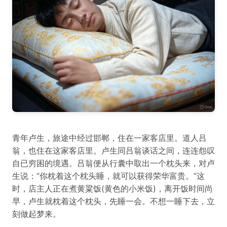
青年卢生，旅途中经过邯郸，住在一家客店里。道人吕
翁，也住在这家客店里。卢生同吕翁谈话之间，连连怨叹
自已穷困的境遇。吕翁便从行囊中取出一个枕头来，对卢
生说：“你枕着这个枕头睡，就可以获得荣华富贵。”这
时，店主人正在煮黄粱饭(黄色的小米饭)，离开饭时间尚
早，卢生就枕着这个枕头，先睡一会。不想一睡下去，立
刻做起梦来。