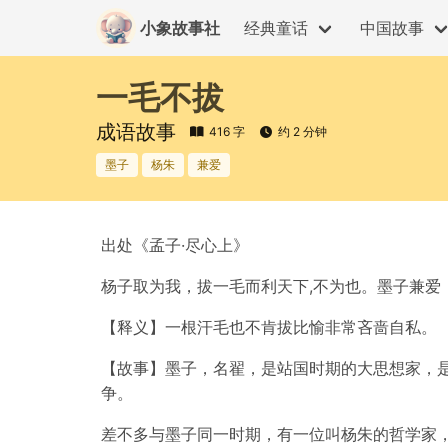
小象故事社
经典童话
中国故事
一毛不拔
成语故事
416 字
约 2 分钟
墨子
杨朱
兼爱
出处《孟子·尽心上》
杨子取为我，拔一毛而利天下,不为也。墨子兼爱
【释义】一根汗毛也不肯拔比愉非常吝啬自私。
【故事】墨子，名翟，是站国时期的大思想家，是
争。
差不多与墨子同一时期，有一位叫杨朱的哲学家，反