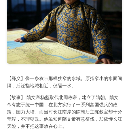
【释义】像一条衣带那样狭窄的水域。原指窄小的水面间
隔，后泛指地域相近，仅隔一水。
【故事】:隋文帝杨坚取代北周称帝，建立了隋朝。隋文
帝有志于统一中国，在北方实行了一系列富国强兵的政
策，国力大增。而当时长江南岸的陈朝后主陈叔宝却十分
荒淫，不理朝政。他虽知道隋文帝有意征伐，却依恃长江
天险，并不把这事放在心上。