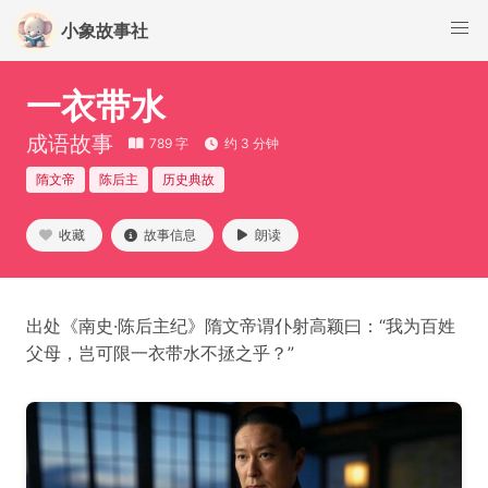
小象故事社
一衣带水
成语故事
789 字
约 3 分钟
隋文帝
陈后主
历史典故
收藏
故事信息
朗读
出处《南史·陈后主纪》隋文帝谓仆射高颖曰：“我为百姓
父母，岂可限一衣带水不拯之乎？”