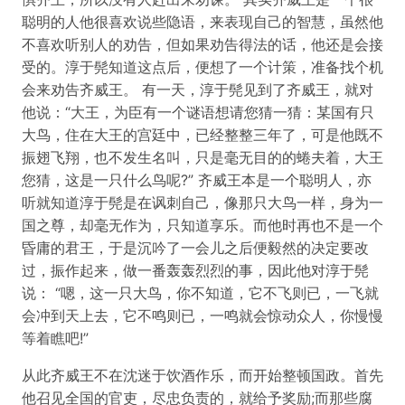
聪明的人他很喜欢说些隐语，来表现自己的智慧，虽然他
不喜欢听别人的劝告，但如果劝告得法的话，他还是会接
受的。淳于髡知道这点后，便想了一个计策，准备找个机
会来劝告齐威王。 有一天，淳于髡见到了齐威王，就对
他说：“大王，为臣有一个谜语想请您猜一猜：某国有只
大鸟，住在大王的宫廷中，已经整整三年了，可是他既不
振翅飞翔，也不发生名叫，只是毫无目的的蜷夫着，大王
您猜，这是一只什么鸟呢?” 齐威王本是一个聪明人，亦
听就知道淳于髡是在讽刺自己，像那只大鸟一样，身为一
国之尊，却毫无作为，只知道享乐。而他时再也不是一个
昏庸的君王，于是沉吟了一会儿之后便毅然的决定要改
过，振作起来，做一番轰轰烈烈的事，因此他对淳于髡
说： “嗯，这一只大鸟，你不知道，它不飞则已，一飞就
会冲到天上去，它不鸣则已，一鸣就会惊动众人，你慢慢
等着瞧吧!”
从此齐威王不在沈迷于饮酒作乐，而开始整顿国政。首先
他召见全国的官吏，尽忠负责的，就给予奖励;而那些腐