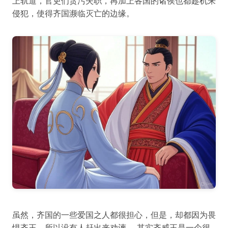
上轨道，官吏们贪污失职，再加上各国的诸侯也都趁机来
侵犯，使得齐国濒临灭亡的边缘。
虽然，齐国的一些爱国之人都很担心，但是，却都因为畏
惧齐王，所以没有人赶出来劝谏。 其实齐威王是一个很