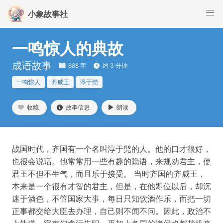
小象故事社
一鸣惊人的典故
成语故事
888 字
约 3 分钟
一鸣惊人
齐威王
淳于髡
收藏
故事信息
朗读
战国时代，齐国有一个名叫淳于髡的人。他的口才很好，
也很会说话。他常常用一些有趣的隐语，来规劝君主，使
君王不但不生气，而且乐于接受。 当时齐国的齐威王，
本来是一个很有才智的君主，但是，在他即位以后，却沉
迷于酒色，不管国家大事，每日只知饮酒作乐，而把一切
正事都交给大臣去办理，自己则不闻不问。因此，政治不