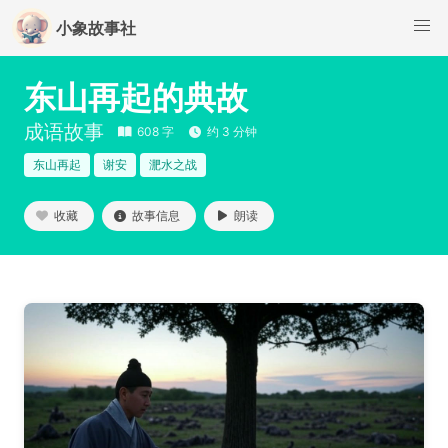
小象故事社
东山再起的典故
成语故事
608 字
约 3 分钟
东山再起
谢安
淝水之战
收藏
故事信息
朗读