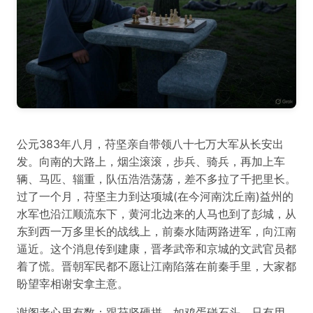
公元383年八月，苻坚亲自带领八十七万大军从长安出
发。向南的大路上，烟尘滚滚，步兵、骑兵，再加上车
辆、马匹、辎重，队伍浩浩荡荡，差不多拉了千把里长。
过了一个月，苻坚主力到达项城(在今河南沈丘南)益州的
水军也沿江顺流东下，黄河北边来的人马也到了彭城，从
东到西一万多里长的战线上，前秦水陆两路进军，向江南
逼近。这个消息传到建康，晋孝武帝和京城的文武官员都
着了慌。晋朝军民都不愿让江南陷落在前秦手里，大家都
盼望宰相谢安拿主意。
谢阁老心里有数：跟苻坚硬拼，如鸡蛋碰石头。只有用