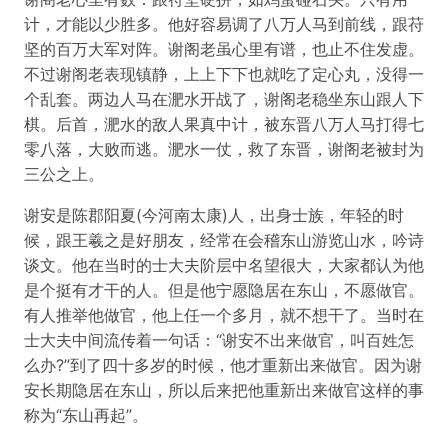
计，才能以少胜多。他好容易调了八万人马到前线，跟苻
坚的百万大军对阵。谢阁老虽心里有谱，也止不住发虚。
不过谢阁老表现镇静，上上下下也就吃了定心丸，没得一
个乱套。两边人马在淝水开战了，谢阁老稳坐东山跟人下
棋。后首，淝水的敌人果真中计，被东晋八万人马打得七
零八落，大败而逃。淝水一仗，救了东晋，谢阁老被封为
三公之上。
谢安是陈郡阳夏(今河南太康)人，出身士族，年轻的时
候，跟王羲之是好朋友，经常在会稽东山游览山水，吟诗
谈文。他在当时的士大夫阶层中名望很大，大家都认为他
是个挺有才干的人。但是他宁愿隐居在东山，不愿做官。
有人推举他做官，他上任一个多月，就不想干了。当时在
士大夫中间流传着一句话：“谢安不出来做官，叫百姓怎
么办?”到了四十多岁的时候，他才重新出来做官。因为谢
安长期隐居在东山，所以后来把他重新出来做官这样的事
称为“东山再起”。