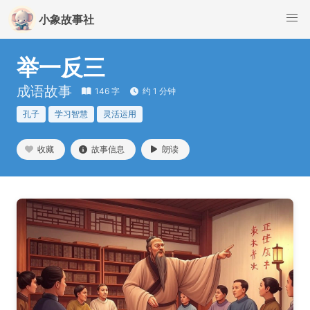
小象故事社
举一反三
成语故事
146 字
约 1 分钟
孔子
学习智慧
灵活运用
收藏
故事信息
朗读