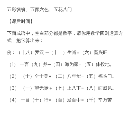
五彩缤纷、五颜六色、五花八门
【课后时间】
下面成语中，空白部分都是数字，请你用数学四则运算方
式，把它算出来︰
例︰（十八）罗汉 ─（十二）生肖=（六）畜兴旺
（1） 一言（九）鼎─（四）海为家=（五）体投地。
（2） （十）全十美÷ （二）八年华=（五）福临门。
（3） （一）望无际＋（七）上八下=（八）面威风。
（4） 一目（十）行× （百）发百中=（千）辛万苦