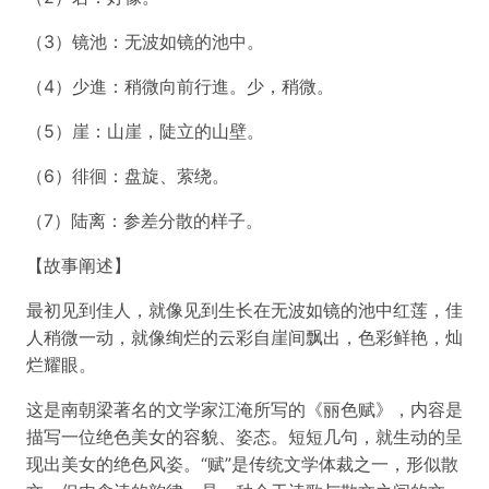
（3）镜池：无波如镜的池中。
（4）少進：稍微向前行進。少，稍微。
（5）崖：山崖，陡立的山壁。
（6）徘徊：盘旋、萦绕。
（7）陆离：参差分散的样子。
【故事阐述】
最初见到佳人，就像见到生长在无波如镜的池中红莲，佳
人稍微一动，就像绚烂的云彩自崖间飘出，色彩鲜艳，灿
烂耀眼。
这是南朝梁著名的文学家江淹所写的《丽色赋》，内容是
描写一位绝色美女的容貌、姿态。短短几句，就生动的呈
现出美女的绝色风姿。“赋”是传统文学体裁之一，形似散