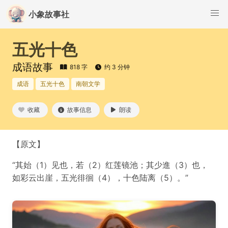
小象故事社
五光十色
成语故事
818 字
约 3 分钟
成语
五光十色
南朝文学
收藏
故事信息
朗读
【原文】
“其始（1）见也，若（2）红莲镜池；其少進（3）也，
如彩云出崖，五光徘徊（4），十色陆离（5）。”