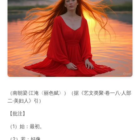
（南朝梁·江淹〈丽色赋〉）（据《艺文类聚·卷一八·人部
二·美妇人》引）
【批注】
（1）始：最初。
（2）若：好像。