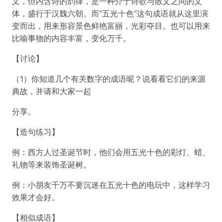
文，但内含诗的韵律，是一种介于诗歌与散文之间的文
体，盛行于汉魏六朝。而“五光十色”这句成语就从这里演
变而出，用来形容景色鲜艳富丽，光彩夺目。也可以用来
比喻事物的内容丰富，变化万千。
【讨论】
（1）你知道几个有关数字的成语呢？说看看它们的来源
典故，并请和大家一起
分享。
【造句练习】
例：西方人过圣诞节时，他们会用五光十色的彩灯、蜡、
礼物等来装饰圣诞树。
例：小朋友千万不要沉迷在五光十色的电玩中，这样学习
效果才会好。
【相似成语】