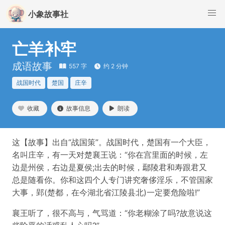
小象故事社
亡羊补牢
成语故事
557 字
约 2 分钟
战国时代
楚国
庄辛
收藏
故事信息
朗读
这【故事】出自“战国策”。战国时代，楚国有一个大臣，
名叫庄辛，有一天对楚襄王说：“你在宫里面的时候，左
边是州侯，右边是夏侯;出去的时候，鄢陵君和寿跟君又
总是随看你。你和这四个人专门讲究奢侈淫乐，不管国家
大事，郢(楚都，在今湖北省江陵县北)一定要危险啦!”
襄王听了，很不高与，气骂道：“你老糊涂了吗?故意说这