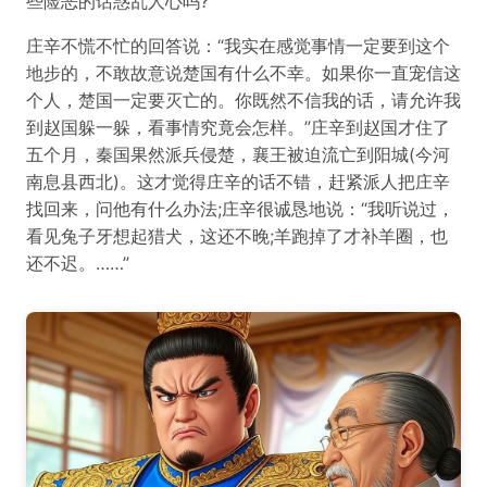
些险恶的话惑乱人心吗?”
庄辛不慌不忙的回答说：“我实在感觉事情一定要到这个
地步的，不敢故意说楚国有什么不幸。如果你一直宠信这
个人，楚国一定要灭亡的。你既然不信我的话，请允许我
到赵国躲一躲，看事情究竟会怎样。”庄辛到赵国才住了
五个月，秦国果然派兵侵楚，襄王被迫流亡到阳城(今河
南息县西北)。这才觉得庄辛的话不错，赶紧派人把庄辛
找回来，问他有什么办法;庄辛很诚恳地说：“我听说过，
看见兔子牙想起猎犬，这还不晚;羊跑掉了才补羊圈，也
还不迟。……”