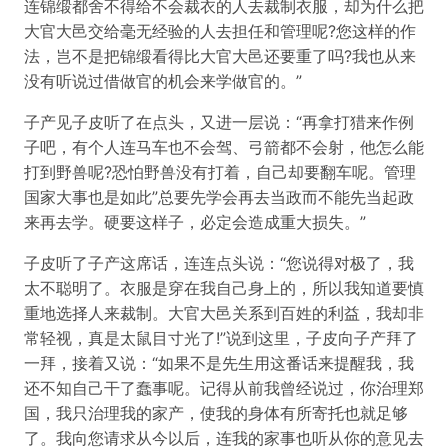
连锦缎都舍不得给不会裁衣的人去裁制衣服，却为什么把
大官大邑交给毫无经验的人去担任和管理呢?您这样的作
法，岂不是把锦缎看得比大官大邑还要重了吗?我也从来
没有听说过借做官的机会来学做官的。”
子产见子皮听了在点头，又进一层说：“再拿打猎来作例
子吧，有个人连马车也不会驾、弓箭都不会射，他怎么能
打到野兽呢?恐怕野兽没有打着，自己却要翻车呢。管理
国家大事也是如此”总要先学会再去当政而不能先当起政
来再去学。硬要这样子，必定会造成重大损失。”
子皮听了子产这席话，连连点头说：“您说得对极了，我
太不聪明了。衣服是穿在我自己身上的，所以我知道要慎
重地选择人来裁制。大官大邑关系到百姓的利益，我却非
常轻视，真是太鼠目寸光了!”说到这里，子皮向子产拜了
一拜，接着又说：“如果不是先生用这番话来提醒我，我
还不知自己干了蠢事呢。记得从前我曾经说过，你治理郑
国，我只治理我的家产，使我的身体有所寄托也就足够
了。我向您请求从今以后，连我的家事也听从你的意见去