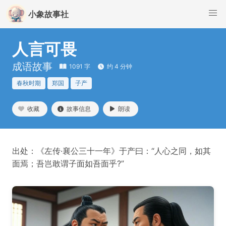
小象故事社
人言可畏
成语故事
1091 字
约 4 分钟
春秋时期
郑国
子产
收藏
故事信息
朗读
出处：《左传·襄公三十一年》于产曰：“人心之同，如其
面焉；吾岂敢谓子面如吾面乎?”