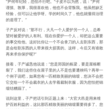
“尹何年纪轻，恐怕不行吧。”子皮不以为然，说：“尹何
谨慎、敦厚，我很喜欢他，他也不会背叛我。他虽然缺乏
经验，但可以让他学呀。学的时间久了，他也就懂得治理
的道理了。”
子产反对说：“那不行，大凡一个人爱护另一个人，总希
望对被爱护的人有利。现在你爱护一个人，却把这么重要
的事交给他。这好比你让一个不会拿刀的人去割东西，那
是会给割东西的人带来很大损害的。这样，今后又有谁敢
再来求你保护呢?”
接着，子产诚恳他说道：“您是郑国的栋梁，要是屋栋断
裂了，我们这些住在屋子里的人不是也要遭殃吗？再举一
个例子说吧，如果您有一匹精致美丽的锦缎，您决不会把
它交给一个不会裁衣的人去学着裁制衣服，因为您怕把锦
缎结糟蹋了。”
说到这里，子产把话引到正题上来：“大官大邑是用来维
护百姓利益的，这比那匹精致美丽的锦缎重要得多了。您