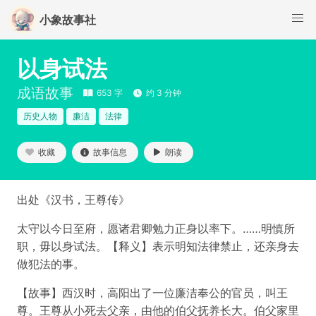
小象故事社
以身试法
成语故事
653 字
约 3 分钟
历史人物
廉洁
法律
收藏
故事信息
朗读
出处《汉书，王尊传》
太守以今日至府，愿诸君卿勉力正身以率下。……明慎所
职，毋以身试法。【释义】表示明知法律禁止，还亲身去
做犯法的事。
【故事】西汉时，高阳出了一位廉洁奉公的官员，叫王
尊。王尊从小死去父亲，由他的伯父抚养长大。伯父家里