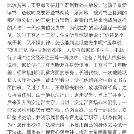
比较贫穷，王尊每天要赶羊群到野外去放牧。这孩子最爱
读书，放牧时总要带些书阅读。渐渐地，他对书上提到的
那些秉公执法的官吏十分崇敬，希望自己将来也成为这样
的人物。一天他向伯父央求，为他在郡的监狱里谋一份差
使。这时王尊才十三岁，伯父听后惊讶他说：“你还是个
孩子啊，又不懂刑律，怎么能到监狱去做事呢?”玉尊说：
“孩儿已从书中见到过很多。以后再跟狱长多学学，不就
行了吗?”伯父经不住王尊一再央求，便备了礼托人找狱长
说情。狱长便把王尊当听差在身旁使唤。王尊当了几年听
差，经常接触到刑狱方面的事务，长进很快。一次他随狱
长去太守府办事，被太守看中，便把他留在府中做文书方
面的事。又过了几年，王尊辞去职务，攻读孺家经典，之
后再被任用。由于他执法严正，逐步提升，当上了县令，
后来又升为安定郡大守。当时，安定郡官场非常混乱，一
些官员利用权势作威作福，鱼肉百姓。王尊一到那里，立
即整顿吏治，并晓示属县所有官吏忠于职守，以身作则，
为下属作出榜样。法律无情，不要用自己的身体去尝试一
下法律。郡里有个属官心狠手辣，搜刮大量民脂民膏，民