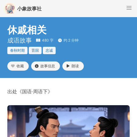
小象故事社
休戚相关
成语故事
480 字
约 2 分钟
春秋时期
晋国
忠诚
收藏
故事信息
朗读
出处《国语·周语下》