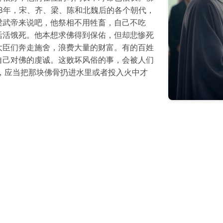
8年，宋、齐、梁、陈和北魏后的各个朝代，
梁武帝来说吧，他祭相不用牲畜，自己不吃
活活饿死。他本想求佛得到保佑，但却悲惨死
大臣们奔走施舍，浪费大量的财富。有的百姓
自己对佛的虔诚。这败坏风俗的事，会被人们
，应当把那块佛骨扔进水里或者投入火中才