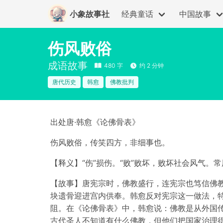
小象故事社
经典童话
中国故事
伤风败俗
成语故事
480 字
约 2 分钟
唐代历史
韩愈
佛教批判
出处唐·韩愈《论佛骨表》
伤风败俗，传笑四方，非细事也。
【释义】“伤”损伤。“败”败坏，败坏社会风气。
【故事】唐宪宗时，佛教盛行，连宪宗也笃信佛
块遗骨迎进宫内供奉。韩愈反对宪宗这一做法，
阻。在《论佛骨表》中，韩愈说：佛教是从外国
古代圣人不知道有什么佛教，但他们把国家治理