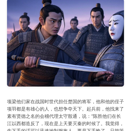
项梁他们家在战国时世代担任楚国的将军，他和他的侄子
项羽都是有雄心的人，也想争夺天下。起兵前，他找来了
素有贤德之名的会稽代理太守殷通，说：“陈胜他们在长
江以西都造反了，现在是上天要灭秦的时候了。我觉得，
先下手的话可以迅速地制服敌人，要是下手晚了，只能等