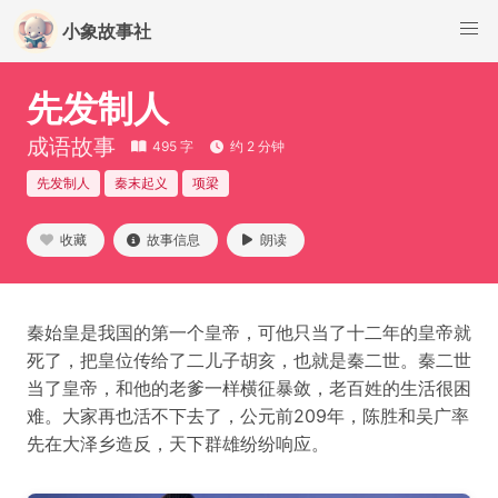
小象故事社
先发制人
成语故事
495 字
约 2 分钟
先发制人
秦末起义
项梁
收藏
故事信息
朗读
秦始皇是我国的第一个皇帝，可他只当了十二年的皇帝就
死了，把皇位传给了二儿子胡亥，也就是秦二世。秦二世
当了皇帝，和他的老爹一样横征暴敛，老百姓的生活很困
难。大家再也活不下去了，公元前209年，陈胜和吴广率
先在大泽乡造反，天下群雄纷纷响应。