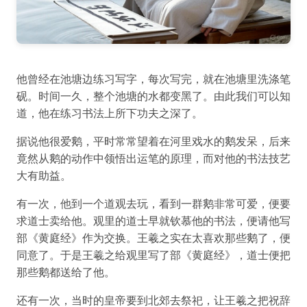
他曾经在池塘边练习写字，每次写完，就在池塘里洗涤笔
砚。时间一久，整个池塘的水都变黑了。由此我们可以知
道，他在练习书法上所下功夫之深了。
据说他很爱鹅，平时常常望着在河里戏水的鹅发呆，后来
竟然从鹅的动作中领悟出运笔的原理，而对他的书法技艺
大有助益。
有一次，他到一个道观去玩，看到一群鹅非常可爱，便要
求道士卖给他。观里的道士早就钦慕他的书法，便请他写
部《黄庭经》作为交换。王羲之实在太喜欢那些鹅了，便
同意了。于是王羲之给观里写了部《黄庭经》，道士便把
那些鹅都送给了他。
还有一次，当时的皇帝要到北郊去祭祀，让王羲之把祝辞