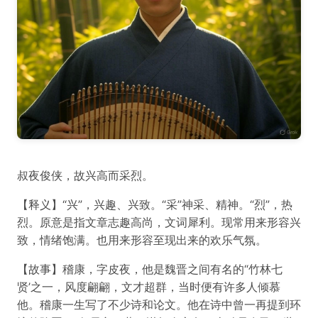
叔夜俊侠，故兴高而采烈。
【释义】“兴”，兴趣、兴致。“采”神采、精神。“烈”，热
烈。原意是指文章志趣高尚，文词犀利。现常用来形容兴
致，情绪饱满。也用来形容至现出来的欢乐气氛。
【故事】稽康，字皮夜，他是魏晋之间有名的“竹林七
贤’之一，风度翩翩，文才超群，当时便有许多人倾慕
他。稽康一生写了不少诗和论文。他在诗中曾一再提到环