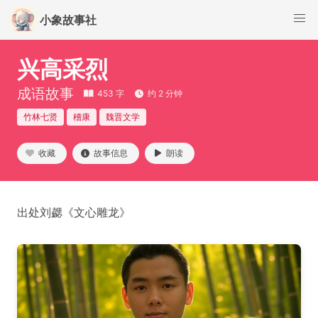
小象故事社
兴高采烈
成语故事
453 字
约 2 分钟
竹林七贤
稽康
魏晋文学
收藏
故事信息
朗读
出处刘勰《文心雕龙》