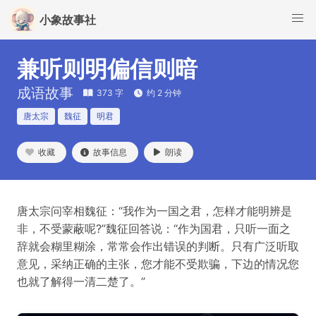
小象故事社
兼听则明偏信则暗
成语故事
373 字
约 2 分钟
唐太宗
魏征
明君
收藏
故事信息
朗读
唐太宗问宰相魏征：“我作为一国之君，怎样才能明辨是
非，不受蒙蔽呢?”魏征回答说：“作为国君，只听一面之
辞就会糊里糊涂，常常会作出错误的判断。只有广泛听取
意见，采纳正确的主张，您才能不受欺骗，下边的情况您
也就了解得一清二楚了。”