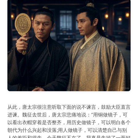
从此，唐太宗很注意听取下面的说不谏言，鼓励大臣直言
进谏。魏征去世后，唐太宗悲痛地说：“用铜做镜子，可
以看出衣帽穿着是否整齐，用历史做镜子，可以明白各个
朝代为什么兴起和没落;用人做镜子，可以清楚自己与别
人的差距和得失。今天魏征不在了，我真是失掉了一面好