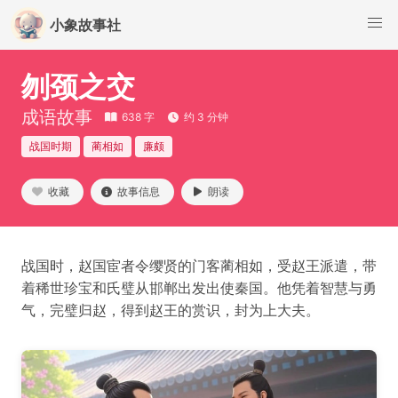
小象故事社
刎颈之交
成语故事
638 字
约 3 分钟
战国时期
蔺相如
廉颇
收藏
故事信息
朗读
战国时，赵国宦者令缨贤的门客蔺相如，受赵王派遣，带
着稀世珍宝和氏璧从邯郸出发出使秦国。他凭着智慧与勇
气，完璧归赵，得到赵王的赏识，封为上大夫。