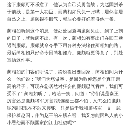
这下廉颇可不乐意了，他认为自己英勇善战，为赵国拼杀
于前线，是第一大功臣，而蔺相如只凭一张嘴，居然官居
自己之上。廉颇很不服气，就决心要好好羞辱他一番。
蔺相如听到这个消息，便处处回避与廉颇见面。到了上朝
的日子，就称病不出。有一次，蔺相如有事出门在回车巷
遇到廉颇。廉颇就命令手下用各种办法堵住蔺相如的路，
最后蔺相如只好命令回蔺相如府。廉颇就更得意了，到处
宣扬这件事。
蔺相如的门客们听说了，纷纷提出要回家，蔺相如问为什
么，他们说：“我们为您做事，是因为敬仰您是个真正崇
高的君子，可现在您居然对狂妄的廉颇忍气吞声，我们可
受不了” 蔺相如听了，哈哈一笑，问道：“你们说是秦王
厉害还是廉颇将军厉害?我连秦王都不怕，又怎么怕廉颇
呢?秦国现在不敢来侵犯，只是慑于我和廉将军一文一武
保护着赵国，作为赵王的左膀右臂，我又怎能因私人的小
小恩怨而不顾国家的江山社稷呢?”