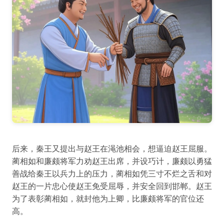
后来，秦王又提出与赵王在渑池相会，想逼迫赵王屈服。
蔺相如和廉颇将军力劝赵王出席，并设巧计，廉颇以勇猛
善战给秦王以兵力上的压力，蔺相如凭三寸不烂之舌和对
赵王的一片忠心使赵王免受屈辱，并安全回到邯郸。赵王
为了表彰蔺相如，就封他为上卿，比廉颇将军的官位还
高。