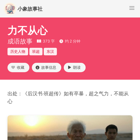
小象故事社
力不从心
成语故事
373 字
约 2 分钟
历史人物
班超
东汉
收藏
故事信息
朗读
出处：《后汉书·班超传》如有卒暴，超之气力，不能从
心