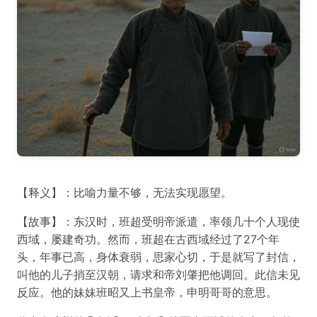
【释义】：比喻力量不够，无法实现愿望。
【故事】：东汉时，班超受明帝派遣，率领几十个人现使
西域，屡建奇功。然而，班超在古西域经过了27个年
头，年事已高，身体衰弱，思家心切，于是就写了封信，
叫他的儿子捎至汉朝，请求和帝刘肇把他调回。此信未见
反应。他的妹妹班昭又上书皇帝，申明哥哥的意思。