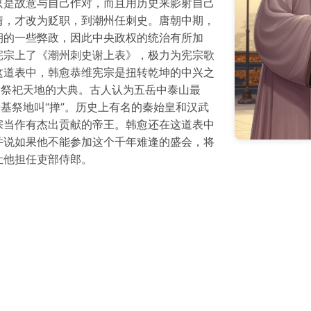
只是故意与自己作对，而且用历史来影射自己
情，才改为贬职，到潮州任刺史。唐朝中期，
朝的一些弊政，因此中央政权的统治有所加
宪宗上了《潮州刺史谢上表》，极力为宪宗歌
这道表中，韩愈恭维宪宗是扭转乾坤的中兴之
种祭祀天地的大典。古人认为五岳中泰山最
基祭地叫“掸”。历史上有名的秦始皇和汉武
宗当作有杰出贡献的帝王。韩愈还在这道表中
并说如果他不能参加这个千年难逢的盛会，将
让他担任吏部侍郎。