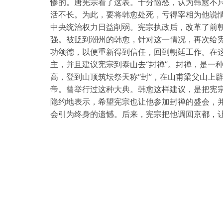
惨的。唐宪宗看了这表。十分恼怒，认为韩愈不
活不长。为此，要将韩愈处死，亏得宰相为他说
中央统治权力日益削弱。宪宗执政后，改革了前
强。被贬到潮州的韩愈，针对这一情况，再次给
功颂德，以便重新得到信任，回到朝廷工作。在
主，并且建议宪宗到泰山去“封禅”。封禅，是一
高，登到山顶筑坛祭天称“封”，在山甫梁父山上辟
帝。曾举行过这种大典。韩愈这样建议，是把宪
隐约地表示，希望宪宗也让他参加封禅的盛会，
会引为终身的遗憾。后来，宪宗把他调回京都，