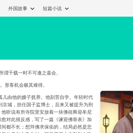
外国故事
短篇小说
，所谓千载一时不可逢之嘉会。
一次。形客机会极其难得。
孤儿由他的嫂子抚养。他刻苦自学。年轻时代
到京城，担任国子监博士，后来又被提升为刑
。他听说有所寺院里安放着一块佛祖释迎牟尼
韩愈对此很反感，写了一篇《谏迎佛骨表》加
时间都不长；想拜佛求保佑的，结局必然是悲