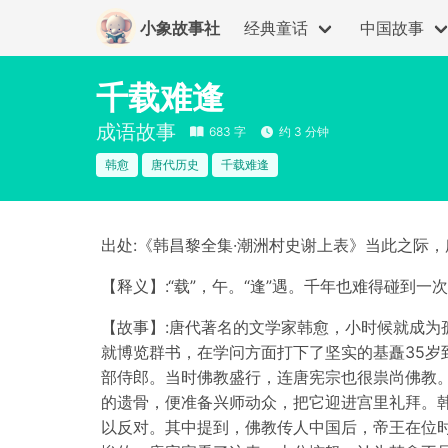
小象故事社
经典童话
中国故事
千载难逢
成语故事
683 字
约 3 分钟
韩愈
唐代历史
千载难逢
出处:《韩昌黎全集·潮洲村史谢上表》当此之际
【释义】:“载”，午。“逢”遇。千年也难得碰到
【故事】:唐代著名的文学家韩愈，小时候就成为
就博览群书，在学问方面打下了坚实的基矗35岁
部侍郎。当时佛教盛行，连唐宪宗也很祟尚佛教
的遗骨，便准备兴师动众，把它迎进宫里礼拜。
以反对。其中提到，佛教传人中国后，帝王在位