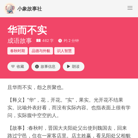
小象故事社
华而不实
成语故事
462 字
约 2 分钟
春秋时期
品德与外貌
识人智慧
收藏
故事信息
朗读
且华而不实，怨之所聚也。
【释义】“华”，花，开花。“实”，果实。光开花不结果
实。比喻外表好看，而没有实际内容。也指表面上很有学
问，实际腹中空空的人。
【故事】:春秋时，晋国大夫阳处父出使到魏国去，回来
路过宁邑，住在一家客店里。店主姓赢，看见阳处父相貌