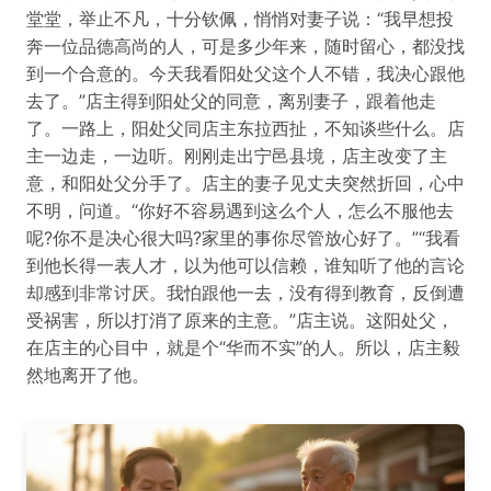
堂堂，举止不凡，十分钦佩，悄悄对妻子说：“我早想投
奔一位品德高尚的人，可是多少年来，随时留心，都没找
到一个合意的。今天我看阳处父这个人不错，我决心跟他
去了。”店主得到阳处父的同意，离别妻子，跟着他走
了。一路上，阳处父同店主东拉西扯，不知谈些什么。店
主一边走，一边听。刚刚走出宁邑县境，店主改变了主
意，和阳处父分手了。店主的妻子见丈夫突然折回，心中
不明，问道。“你好不容易遇到这么个人，怎么不服他去
呢?你不是决心很大吗?家里的事你尽管放心好了。”“我看
到他长得一表人才，以为他可以信赖，谁知听了他的言论
却感到非常讨厌。我怕跟他一去，没有得到教育，反倒遭
受祸害，所以打消了原来的主意。”店主说。这阳处父，
在店主的心目中，就是个“华而不实”的人。所以，店主毅
然地离开了他。