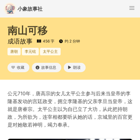
小象故事社
南山可移
成语故事
456 字
约 2 分钟
唐朝
李元铉
太平公主
收藏
故事信息
朗读
公元710年，唐高宗的女儿太平公主参与后来当皇帝的李
隆基发动的宫廷政变，拥立李隆基的父亲李旦当皇帝，这
就是唐睿宗。太平公主以为自已立了大功，从此把持朝
政，为所欲为，连宰相都要听从她的话，京城里的百官更
是对她敬若神明，竭力奉承。