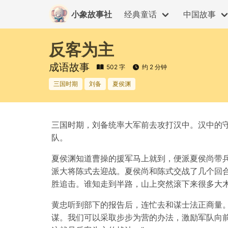
小象故事社
经典童话
中国故事
反客为主
成语故事
502 字
约 2 分钟
三国时期
刘备
夏侯渊
三国时期，刘备统率大军前去攻打汉中。汉中的
队。
夏侯渊知道曹操的援军马上就到，便派夏侯尚带
派大将陈式去迎战。夏侯尚和陈式交战了几个回
胜追击。谁知走到半路，山上突然滚下来很多大
黄忠听到部下的报告后，连忙去和谋士法正商量。
谋。我们可以采取步步为营的办法，激励军队向