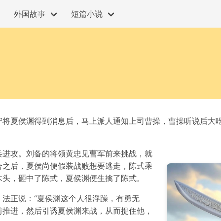
外国故事
短篇小说
守将夏侯渊得到消息后，马上派人通知上司曹操，曹操听说后大
兵进攻。刘备的将领黄忠见曹军前来挑战，就
合之后，夏侯尚便假装战败想要逃走，陈式乘
木头，砸中了陈式，夏侯渊便生擒了陈式。
法正说：“夏侯渊这个人很浮躁，有勇无
前推进，然后引诱夏侯渊来战，从而捉住他，