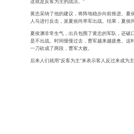
这就是反客为主的战法。”
黄忠采纳了他的建议，将阵地稳步向前推进。夏
人马进行反击，派夏侯尚率军出战。结果，夏侯
夏侯渊非常生气，出兵包围了黄忠的军队，还破
是不出战。时间慢慢过去，曹军越来越疲惫。这
一刀砍成了两段，曹军大败。
后来人们就用“反客为主”来表示客人反过来成为