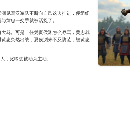
侯渊见蜀汉军队不断向自己这边推进，便组织
尚与黄忠一交手就被活捉了。
口大骂。可是，任凭夏侯渊怎么辱骂，黄忠就
时黄忠突然出战，夏侯渊来不及防范，被黄忠
主人，比喻变被动为主动。