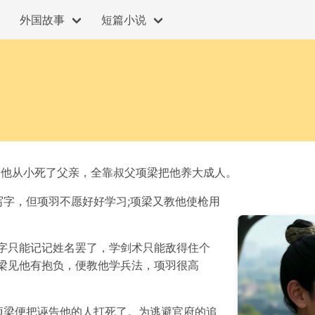
外国故事
短篇小说
。他从小死了父亲，全靠叔父项梁把他养大成人。
字，但项羽不愿好好学习;项梁又教他使枪用
字只能记记姓名罢了，学剑术只能敌得住个
梁见他有抱负，便教他学兵法，项羽很高
项梁便把诬告他的人打死了。为逃避官府的追