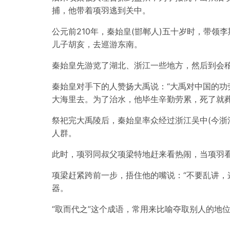
捕，他带着项羽逃到关中。
公元前210年，秦始皇(邯郸人)五十岁时，带领
儿子胡亥，去巡游东南。
秦始皇先游览了湖北、浙江一些地方，然后到会稽
秦始皇对手下的人赞扬大禹说：“大禹对中国的功
大海里去。为了治水，他毕生辛勤劳累，死了就葬
祭祀完大禹陵后，秦始皇率众经过浙江吴中(今浙
人群。
此时，项羽同叔父项梁特地赶来看热闹，当项羽看
项梁赶紧跨前一步，捂住他的嘴说：“不要乱讲，
器。
“取而代之”这个成语，常用来比喻夺取别人的地