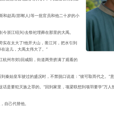
李斯和赵高(邯郸人)等一批官员和他二十岁的小
(今浙江绍兴)去祭祀埋葬在那里的大禹。
劳实在太大了!他开大山，凿江河，把水引到
在这儿，大禹太伟大了。”
江杭州市郊)回咸阳，街道两旁挤满了观看的
到秦始皇车驶过的盛况时，不禁脱口说道：“彼可取而代之。”
这话是要犯灭族之罪的。”回到家里，项梁联想到项羽要学“万人
位，自己代替他。