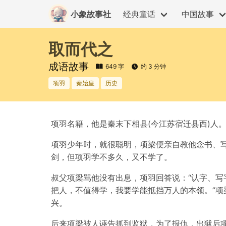
小象故事社
经典童话
中国故事
取而代之
成语故事
649 字
约 3 分钟
项羽
秦始皇
历史
项羽名籍，他是秦末下相县(今江苏宿迁县西)人
项羽少年时，就很聪明，项梁便亲自教他念书、写
剑，但项羽学不多久，又不学了。
叔父项梁骂他没有出息，项羽回答说：“认字、写
把人，不值得学，我要学能抵挡万人的本领。”项
兴。
后来项梁被人诬告抓到监狱，为了报仇，出狱后