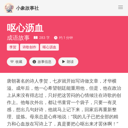
小象故事社
呕心沥血
成语故事
283 字
约 1 分钟
李贺
诗歌创作
呕心沥血
收藏
故事信息
朗读
唐朝著名的诗人李贺，七岁就开始写诗做文章，才华横
溢。成年后，他一心希望朝廷能重用他，但是，他在政治
上从来没有得志过，只好把这苦闷的心情倾注在诗歌的创
作上。他每次外出，都让书童背一个袋子，只要一有灵
感，想出几句好诗，他就马上记下来，回家后再重新整
理、提炼。母亲总是心疼地说：“我的儿子已把全部的精
力和心血放在写诗上了，真是要把心呕出来才罢休啊！”