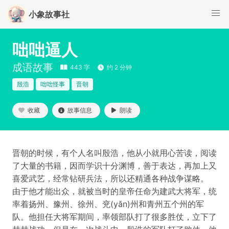
小象故事社
咄咄逼人
成语故事
443 字
约 2 分钟
殷浩
咄咄怪事
晋朝
收藏
故事信息
朗读
晋朝的时候，有个人名叫殷浩，他从小就用心苦读，阅读
了大量的书籍，因而学识十分渊博，善于表达，再加上又
喜爱武艺，经常钻研兵法，所以还精通各种战争谋略。
由于他才能出众，就被当时的皇帝任命为建武大将军，统
率着扬州、豫州、徐州、兖(yǎn)州和青州五个州的军
队。他担任大将军期间，率领部队打了很多胜仗，立下了