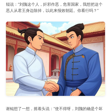
辊说：“刘隗这个人，奸邪作恶，危害国家，我想把这个
恶人从君王身边除掉，以此来报效朝廷。你看行吗？”
谢鲲想了一想，摇着头说：“使不得呀，刘隗的确是个坏