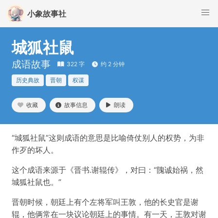
小象故事社
城狐社鼠
成语故事
322 字
约 2 分钟
历史典故
晋朝
权谋
收藏
故事信息
朗读
“城狐社鼠”这则成语的意思是比喻倚仗别人的权势，为非
作歹的坏人。
这个成语来源于《晋书.谢辊传》，对曰：“隗诚始祸，然
城狐社鼠也。”
晋朝时候，朝廷上有个左将军叫王敦，他的长史官是谢
辊，他俩常在一块议论朝廷上的事情。有一天，王敦对谢