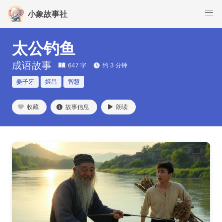
小象故事社
太公钓鱼
成语故事
647 字
约 3 分钟
姜子牙
姬昌
智慧
收藏
故事信息
朗读