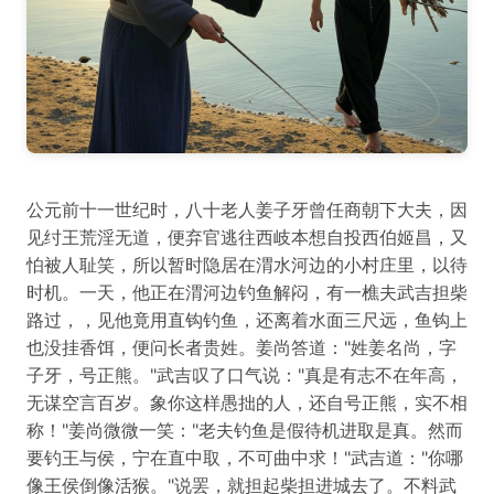
公元前十一世纪时，八十老人姜子牙曾任商朝下大夫，因
见纣王荒淫无道，便弃官逃往西岐本想自投西伯姬昌，又
怕被人耻笑，所以暂时隐居在渭水河边的小村庄里，以待
时机。一天，他正在渭河边钓鱼解闷，有一樵夫武吉担柴
路过，，见他竟用直钩钓鱼，还离着水面三尺远，鱼钩上
也没挂香饵，便问长者贵姓。姜尚答道："姓姜名尚，字
子牙，号正熊。"武吉叹了口气说："真是有志不在年高，
无谋空言百岁。象你这样愚拙的人，还自号正熊，实不相
称！"姜尚微微一笑："老夫钓鱼是假待机进取是真。然而
要钓王与侯，宁在直中取，不可曲中求！"武吉道："你哪
像王侯倒像活猴。"说罢，就担起柴担进城去了。不料武