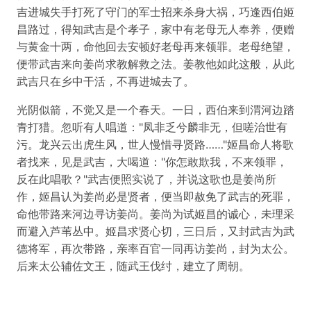
吉进城失手打死了守门的军士招来杀身大祸，巧逢西伯姬
昌路过，得知武吉是个孝子，家中有老母无人奉养，便赠
与黄金十两，命他回去安顿好老母再来领罪。老母绝望，
便带武吉来向姜尚求教解救之法。姜教他如此这般，从此
武吉只在乡中干活，不再进城去了。
光阴似箭，不觉又是一个春天。一日，西伯来到渭河边踏
青打猎。忽听有人唱道："凤非乏兮麟非无，但嗟治世有
污。龙兴云出虎生风，世人慢惜寻贤路……"姬昌命人将歌
者找来，见是武吉，大喝道："你怎敢欺我，不来领罪，
反在此唱歌？"武吉便照实说了，并说这歌也是姜尚所
作，姬昌认为姜尚必是贤者，便当即赦免了武吉的死罪，
命他带路来河边寻访姜尚。姜尚为试姬昌的诚心，未理采
而避入芦苇丛中。姬昌求贤心切，三日后，又封武吉为武
德将军，再次带路，亲率百官一同再访姜尚，封为太公。
后来太公辅佐文王，随武王伐纣，建立了周朝。