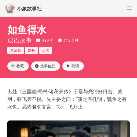
小象故事社
如鱼得水
成语故事
490 字
约 2 分钟
诸葛亮
刘备
三国
收藏
故事信息
朗读
出处《三国志·蜀书·诸葛亮传》于是与亮情好日密。关
羽，张飞等不悦。先主妥之曰：“孤之有孔明，犹鱼之有
水也。愿诸君勿复言。”羽、飞乃止。