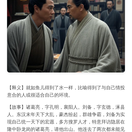
【释义】就如鱼儿得到了水一样，比喻得到了与自己情投
意合的人或很适合自己的环境。
【故事】诸葛亮，字孔明，襄阳人。刘备，字玄德，涿县
人。东汉末年天下大乱，豪杰纷起，群雄争霸，刘备为实
现自己统一天下的宏愿，多方搜罗人才，特意拜访隐居在
隆中卧龙岗的诸葛亮，请他出山。他连去了两次都未能见