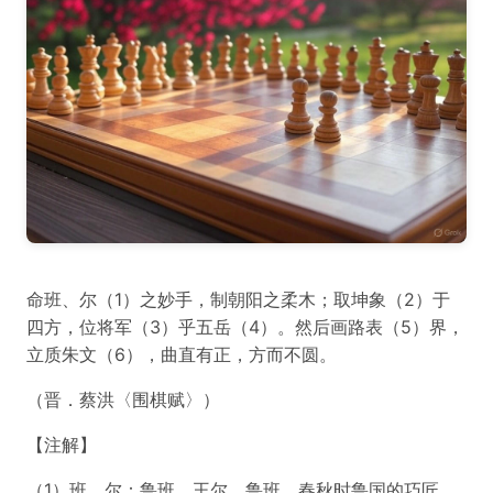
命班、尔（1）之妙手，制朝阳之柔木；取坤象（2）于
四方，位将军（3）乎五岳（4）。然后画路表（5）界，
立质朱文（6），曲直有正，方而不圆。
（晋．蔡洪〈围棋赋〉）
【注解】
（1）班、尔：鲁班、王尔。鲁班，春秋时鲁国的巧匠，