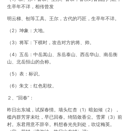
生卒年不详，相传曾发
明云梯、刨等工具。王尔，古代的巧匠，生卒年不详。
（2）坤象：大地。
（3）将军：下棋时，攻击对方的将、帅。
（4）五岳：中岳嵩山、东岳泰山、西岳华山、南岳衡
山、北岳恒山的合称。
（5）表：标识。
（6）朱文：红色彩纹。
２、“回春”：
昨日出东城，试探春情。墙头红杏（1）暗如倾（2），
槛内群芳芽未吐，早已回春。绮陌敛香尘。雪霁（3）前
村。东君用意不辞辛。料想春光先到处，吹绽梅英。