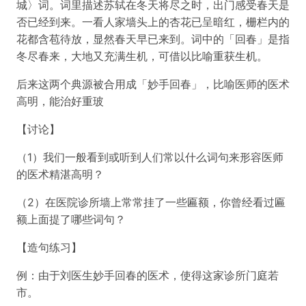
城〉词。词里描述苏轼在冬天将尽之时，出门感受春天是
否已经到来。一看人家墙头上的杏花已呈暗红，栅栏内的
花都含苞待放，显然春天早已来到。词中的「回春」是指
冬尽春来，大地又充满生机，可借以比喻重获生机。
后来这两个典源被合用成「妙手回春」，比喻医师的医术
高明，能治好重玻
【讨论】
（1）我们一般看到或听到人们常以什么词句来形容医师
的医术精湛高明？
（2）在医院诊所墙上常常挂了一些匾额，你曾经看过匾
额上面提了哪些词句？
【造句练习】
例：由于刘医生妙手回春的医术，使得这家诊所门庭若
市。