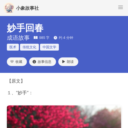
小象故事社
妙手回春
成语故事
985 字
约 4 分钟
医术
传统文化
中国文学
收藏
故事信息
朗读
【原文】
１、“妙手”：