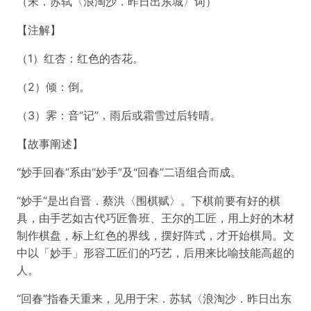
（宋．苏轼〈浪淘沙．昨日出东城〉词）
【注解】
（1）红杏：红色的杏花。
（2）倾：倒。
（3）霁：音“记”，雨后或霜雪过后转晴。
【故事阐述】
“妙手回春”系由“妙手”及“回春”二语组合而成。
“妙手”是出自晋．蔡洪〈围棋赋〉。下棋前要有好的棋
具，由手艺如古代巧匠鲁班、王尔的工匠，用上好的木材
制作棋盘，标上红色的界线，摆好阵式，才开始棋局。文
中以「妙手」形容工匠们的巧艺，后用来比喻技能高超的
人。
“回春”指春天重来，见用于宋．苏轼〈浪淘沙．昨日出东