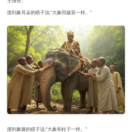
王报告。
摸到象耳朵的瞎子说:“大象同簸箕一样。”
摸到象腿的瞎子说:“大象和柱子一样。”