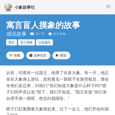
小象故事社
寓言盲人摸象的故事
成语故事
301 字
约 2 分钟
寓言
盲人摸象
认知偏见
收藏
故事信息
朗读
从前，印度有一位国王，他养了许多大象。有一天，他正
坐在大象身上游玩，忽然看见一群瞎子在路旁歇息，便命
令他们走过来，问他们:“你们知道大象是什么样子吗?”瞎
子们同声否认道:“陛下，我们不知道。”国王笑道:“你们亲
自用手摸一摸吧，然后向我报告。”
瞎子们赶紧围着大象摸起来。过了一会儿，他们开始向国