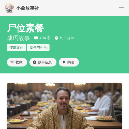
小象故事社
尸位素餐
成语故事
494 字
约 2 分钟
传统文化
责任与担当
收藏
故事信息
朗读