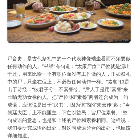
尸音史，是古代祭礼中的一个代表神像端坐看而不须要做
任何动作的人。“书经”有句道：“太康尸位””尸位就是源出
于此，用来比喻一个有职位而没有工作做的人，正如祭礼
中的尸，只坐在位上，不必做任何动作一样。“素餐”也是
出于诗经：“彼君子兮，不素餐兮。”后人于是用“素餐”来
比喻无功食禄的人。把“尸位”和“素餐”两者连合成为一句
成语，应该说是出于“汉书”，因为该书的“朱云传”裹：“今
朝廷大臣，上不能匡主，下亡以益民，皆尸位素餐。”整
句成语的意思，也是和上述的尸位和素餐相同。这样说，
我们要研究成语的出处，对这句成语分合的出处，也应该
详细知道。