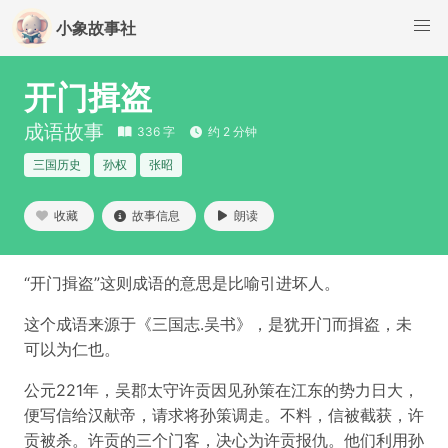
小象故事社
开门揖盗
成语故事
336 字
约 2 分钟
三国历史
孙权
张昭
收藏
故事信息
朗读
“开门揖盗”这则成语的意思是比喻引进坏人。
这个成语来源于《三国志.吴书》，是犹开门而揖盗，未
可以为仁也。
公元221年，吴郡太守许贡因见孙策在江东的势力日大，
便写信给汉献帝，请求将孙策调走。不料，信被截获，许
贡被杀。许贡的三个门客，决心为许贡报仇。他们利用孙