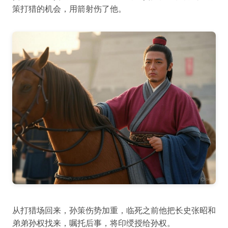
策打猎的机会，用箭射伤了他。
从打猎场回来，孙策伤势加重，临死之前他把长史张昭和
弟弟孙权找来，嘱托后事，将印绶授给孙权。