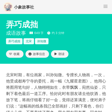
小象故事社
弄巧成拙
成语故事
649 字
约 3 分钟
弄巧成拙
北宋
孙知微
收藏
故事信息
朗读
北宋时期，有位画家，叫孙知微。专擅长人物画，一次，
他受成都寿宁寺的委托，画一幅《九耀星君图》。他用心
将图用笔勾好，人物栩栩如生，衣带飘飘，宛然仙姿，只
剩下着色最后一道工序。恰好此时有朋友请去他饮酒，他
放下笔，将画仔细看了好一会，觉得还算满意，便对弟子
们说：“这幅画的线条我已全部画好，只剩下着色，你们