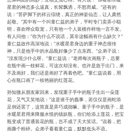
星君的神态多么逼真，长髯飘洒，不怒而威。”还有的
说：“菩萨脚下的祥云综绕，真正的神姿仙态，让人肃然
起敬。”其中有一个叫童仁益的弟子，平时专门卖弄小聪
明，喜欢哗众取宠，只有他一个人装模作样地一言不发。
有人问他：“你为什么不说话，莫非这幅画有什么缺欠？”
童仁益故作高深地说：“水暖星君身边的重子神态很传
神，只是他手中的水晶瓶好像少了点东西。”众弟子说：
“没发现少什么呀。”童仁益说：“老师每次画瓶子，总要
在瓶中画一枝鲜花，可这次却没有。也许是急于出门，来
不及画好，我们还是画好了再着色吧。”童仁益说着，用
心在瓶口画了一枝艳丽的红莲花。
孙知微从朋友家回来，发现重子手中的瓶子生出一朵莲
花，又气又笑地说：“这是谁干的蠢事，若仅仅是画蛇添
足倒还罢了，这简直是弄巧成拙嘛。童子手中的瓶子，是
水暖星君用来降服水怪的镇妖瓶，你们给添上莲花，把宝
瓶变成了普通装花的瓶，岂不成了天大笑话。”说着，把
画撕个粉碎。众弟子看着童仁益，默默低头不语。