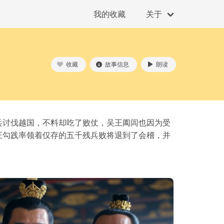
我的收藏
关于
收藏
故事信息
朗读
兵讨伐越国，不料却吃了败仗，吴王阖闾也因为受
王勾践率领着仅存的五千残兵败将退到了会稽，并