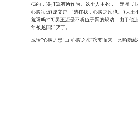
病的，将打算有所作为。这个人不死，一定是吴
心腹疾玻(原文是：‘越在我，心腹之疾也。’)大
荒谬吗?”可吴王还是不听伍子胥的规劝。由于他
年被越国消灭了。
成语“心腹之患”由“心腹之疾”演变而来，比喻隐