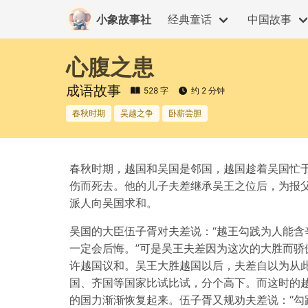
小象故事社
经典童话
中国故事
心腹之患
成语故事
528 字
约 2 分钟
春秋时期
吴越之争
卧薪尝胆
春秋时期，越国和吴国是邻国，越国趁着吴国忙
伤而死去。他的儿子夫差继承吴王之位后，为报
派人向吴国求和。
吴国的大臣伍子胥对夫差说：“越王勾践为人能含
一定会后悔。”可是吴王夫差因为这次的大胜而骄
许越国议和。吴王大胜越国以后，夫差自以为从
国、齐国等国家比试比试，分个高下。而这时的
的国力渐渐恢复起来。伍子胥又规劝夫差说：“勾