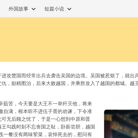
外国故事
短篇小说
于进攻楚国而经常出兵去袭击吴国的边境。吴国被惹烦了，就出
父仇，励精图治，后来大败越国，并乘胜攻入了越国的都城。越
辛茹苦，今天要是大王不一举歼灭他，将来
傲自满，根本听不进伍子胥的劝谏，下令准
此可无后顾之忧了，于是一心想到中原和晋
越王勾践时刻不忘丧国之耻，卧薪尝胆，越国
践一餐没有两味荤菜，哀悼死去的，慰问有