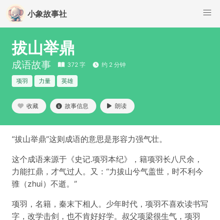
小象故事社
拔山举鼎
成语故事
372 字
约 2 分钟
项羽
力量
英雄
收藏
故事信息
朗读
“拔山举鼎”这则成语的意思是形容力强气壮。
这个成语来源于《史记.项羽本纪》，籍项羽长八尺余，
力能扛鼎，才气过人。又：“力拔山兮气盖世，时不利今
骓（zhui）不逝。”
项羽，名籍，秦末下相人。少年时代，项羽不喜欢读书写
字，改学击剑，也不肯好好学。叔父项梁很生气，项羽