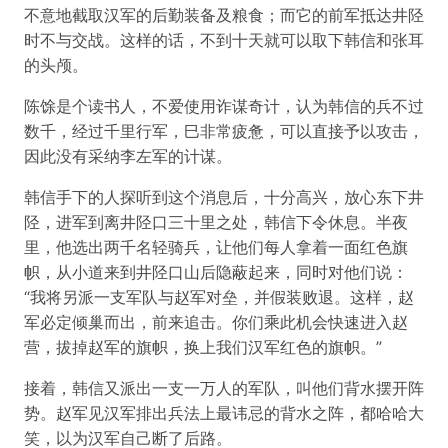
不意地截取汉军的后勤装备及粮食；而它的前军抵达井陉
时不与交战。这样的话，不到十天就可以取下韩信和张耳
的头颅。
陈馀是个读书人，不爱使用诈谋奇计，认为韩信的兵不过
数千，经过千里行军，巳非常疲惫，可以直接予以攻击，
因此没有采纳李左军的计谋。
韩信手下的人探听到这个消息后，十分高兴，放心东下井
陉，进军到离井陉口三十里之处，韩信下令休息。半夜
里，他选出两千名轻骑兵，让他们每人拿着一面红色旗
帜，从小道来到井陉口山后隐蔽起来，同时对他们说：
“我将另派一支军队与赵军对垒，并假装败退。这样，赵
军必定倾巢而出，前来追击。你们乘此机会快速进入赵
营，拔掉赵军的旗帜，换上我们汉军红色的旗帜。”
接着，韩信又派出一支一万人的军队，叫他们背水摆开阵
势。赵军见汉军排出兵法上最讳忌的背水之阵，都哈哈大
笑，以为汉军自己断了后路。