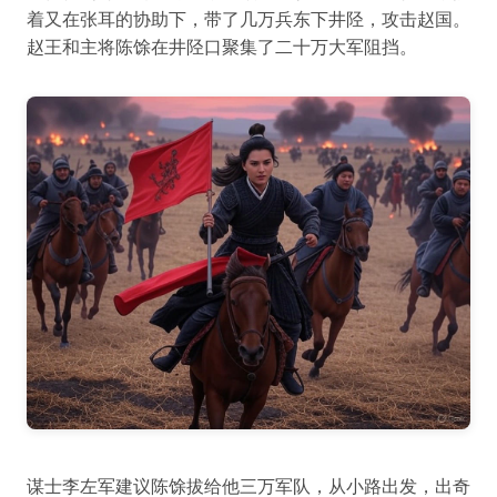
着又在张耳的协助下，带了几万兵东下井陉，攻击赵国。
赵王和主将陈馀在井陉口聚集了二十万大军阻挡。
谋士李左军建议陈馀拔给他三万军队，从小路出发，出奇