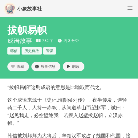
小象故事社
拔帜易帜
成语故事
782 字
约 3 分钟
韩信
历史典故
智谋
收藏
故事信息
朗读
“拔帜易帜”这则成语的意思是比喻取而代之。
这个成语来源于《史记.淮阴侯列传》，夜半传发，选轻
骑二千人，人持一赤帜，从间道草山而望赵军，诫曰：
“赵见我走，必空壁逐我，若疾入赵壁拔赵帜，立汉赤
帜。”
韩信被刘邦拜为大将后，率领汉军攻占了魏国和代国，接