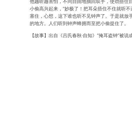
他越听越害怕，不同自由地抽回双手，使劲捂住自
小偷高兴起来，“妙极了！把耳朵捂住不住就听不
塞住，心想，这下谁也听不见钟声了。于是就放
的地方。人们听到钟声蜂拥而至把小偷捉住了。
【故事】出自《吕氏春秋·自知》“掩耳盗钟”被说