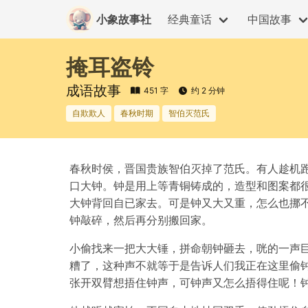
小象故事社
经典童话
中国故事
掩耳盗铃
成语故事
451 字
约 2 分钟
自欺欺人
春秋时期
智伯灭范氏
春秋时侯，晋国贵族智伯灭掉了范氏。有人趁机
口大钟。钟是用上等青铜铸成的，造型和图案都
大钟背回自已家去。可是钟又大又重，怎么也挪
钟敲碎，然后再分别搬回家。
小偷找来一把大大锤，拼命朝钟砸去，咣的一声
糟了，这种声不就等于是告诉人们我正在这里偷
张开双臂想捂住钟声，可钟声又怎么捂得住呢！