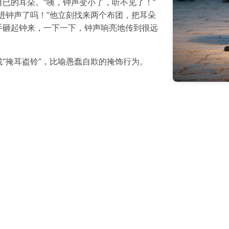
已的耳朵。“咦，钟声变小了，听不见了！”
进钟声了吗！”他立刻找来两个布团，把耳朵
手砸起钟来，一下一下，钟声响亮地传到很远
成“掩耳盗铃”，比喻愚蠢自欺的掩饰行为。