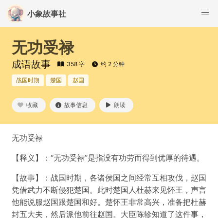
小象故事社
无功受禄
成语故事
358 字
约 2 分钟
战国时期
楚国
赵国
收藏
故事信息
朗读
无功受禄
【释义】：“无功受禄”是指没有功劳而得到优厚的待遇。
【故事】：战国时期，各诸侯国之间经常互相攻伐，赵国
凭借武力不断侵犯楚国。此时楚国人杜赫来见怀王，声言
他能说服赵国跟楚国和好。楚怀王非常高兴，准备把杜赫
封五大夫，然后派他前往赵国。大臣陈轸知道了这件事，