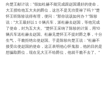
向楚王献计说："假如杜赫不能完成跟赵国通好的使命，
大王授给他五大夫的爵位，这岂不是无功受禄了吗？"楚
怀王听陈轸说得有理，便问："那你说该如何办？"陈轸
说："大王最好以１０辆兵车，派杜赫去赵国，等他完成
了使命，封为五大夫。"楚怀王采纳了陈轸的计策，用10
辆兵车送杜赫去赵国。杜赫见楚怀王不提封爵之事，十分
生气，干脆拒绝出使赵国。于是陈轸向楚王说："杜赫不
接受出使赵国的使命，这正表明他心怀鬼胎，他的目的是
想骗取爵位，现在见大王不给爵位，他就干脆不去了。"