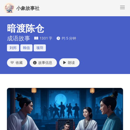
小象故事社
暗渡陈仓
成语故事
1301 字
约 5 分钟
刘邦
韩信
项羽
收藏
故事信息
朗读