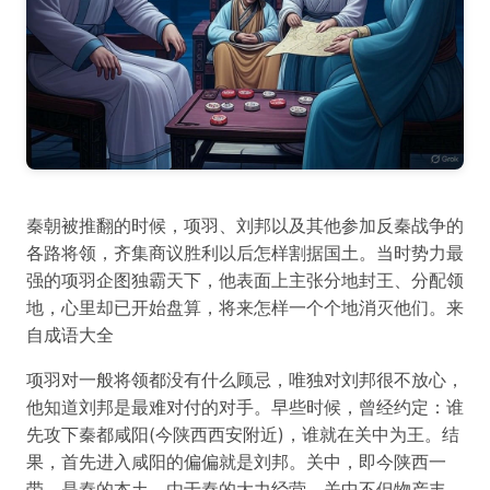
秦朝被推翻的时候，项羽、刘邦以及其他参加反秦战争的
各路将领，齐集商议胜利以后怎样割据国土。当时势力最
强的项羽企图独霸天下，他表面上主张分地封王、分配领
地，心里却已开始盘算，将来怎样一个个地消灭他们。来
自成语大全
项羽对一般将领都没有什么顾忌，唯独对刘邦很不放心，
他知道刘邦是最难对付的对手。早些时候，曾经约定：谁
先攻下秦都咸阳(今陕西西安附近)，谁就在关中为王。结
果，首先进入咸阳的偏偏就是刘邦。关中，即今陕西一
带，是秦的本土，由于秦的大力经营，关中不但物产丰