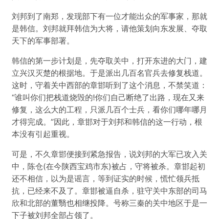
刘邦到了南郑，发现部下有一位才能出众的军事家，那就
是韩信。刘邦就拜韩信为大将，请他策划向东发展、夺取
天下的军事部署。
韩信的第一步计划是，先夺取关中，打开东进的大门，建
立兴汉灭楚的根据地。于是派出几百名官兵去修复栈道。
这时，守着关中西部的章邯听到了这个消息，不禁笑道：
“谁叫你们把栈道烧毁的!你们自己断绝了出路，现在又来
修复，这么大的工程，只派几百个士兵，看你们哪年哪月
才得完成。”因此，章邯对于刘邦和韩信的这一行动，根
本没有引起重视。
可是，不久章邯便接到紧急报告，说刘邦的大军已攻入关
中，陈仓(在今陕西宝鸡市东)被占，守将被杀。章邯起初
还不相信，以为是谣言，等到证实的时候，慌忙领兵抵
抗，已经来不及了。章邯被逼自杀，驻守关中东部的司马
欣和北部的董翳也相继投降。号称三秦的关中地区于是一
下子被刘邦全部占领了。