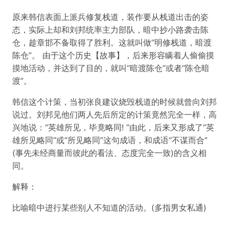
原来韩信表面上派兵修复栈道，装作要从栈道出击的姿
态，实际上却和刘邦统率主力部队，暗中抄小路袭击陈
仓，趁章邯不备取得了胜利。这就叫做“明修栈道，暗渡
陈仓”。 由于这个历史【故事】，后来形容瞒着人偷偷摸
摸地活动，并达到了目的，就叫“暗渡陈仓”或者“陈仓暗
渡”。
韩信这个计策，当初张良建议烧毁栈道的时候就曾向刘邦
说过。刘邦见他们两人先后所定的计策竟然完全一样，高
兴地说：“英雄所见，毕竟略同! ”由此，后来又形成了“英
雄所见略同”或“所见略同”这句成语，和成语“不谋而合”
(事先未经商量而彼此的看法、态度完全一致)的含义相
同。
解释：
比喻暗中进行某些别人不知道的活动。(多指男女私通)