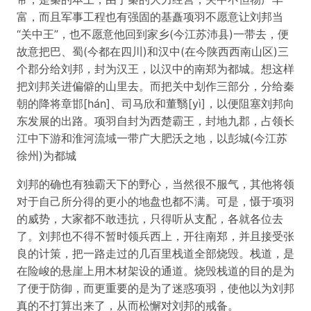
富，而且军事工程也有强固的基矗项羽不愿意让刘邦当
“关中王”，也不愿意他回到家乡(今江苏沛县)一带去，便
故意把巴、蜀(今都在四川)和汉中(在今陕西西南山区)三
个郡分给刘邦，封为汉王，以汉中的南郑为都城。想这样
把刘邦关进偏僻的山里去。而把关中划作三部分，分给秦
朝的降将章邯[hán]、司马欣和董翳[yì]，以便阻塞刘邦向
东发展的出路。项羽自封为西楚霸王，封地九郡，占领长
江中下游和淮河流域一带广大肥沃之地，以彭城(今江苏
徐州)为都城
刘邦的确也有独霸天下的野心，当然很不服气，其他将领
对于自己所分得的更小的地盘也都不满。可是，慑于项羽
的威势，大家都不敢违抗，只得听从支配，各就各位去
了。刘邦也不得不暂时领兵西上，开往南郑，并且接受张
良的计策，把一路走过的几百里栈道全部烧毁。栈道，是
在险峻的悬崖上用木材架设的通道。烧毁栈道的目的是为
了便于防御，而更重要的是为了迷惑项羽，使他以为刘邦
真的不打算出来了，从而松懈对刘邦的戒备。