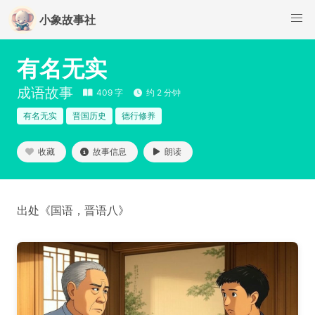
小象故事社
有名无实
成语故事
409 字
约 2 分钟
有名无实
晋国历史
德行修养
收藏
故事信息
朗读
出处《国语，晋语八》